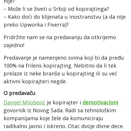
nije?
– Može li se živeti u Srbiji od kopirajtinga?
– Kako doći do klijenata u inostranstvu (a da nije
preko Upworka i Fiverra)?
Pridržite nam se na predavanju da otkrijemo
zajedno!
Predavanje je namenjeno svima koji bi da pređu
100% na frilens kopirajting. Nebitno da li tek
prelaze iz neke branše u kopirajting ili su već
aktivni kopirajteri negde.
O predavaču
Danijel Milošević
je kopirajter i
demotivacioni
govornik iz Novog Sada. Radi sa tehnološkim
kompanijama koje žele da komuniciraju
radikalno jasno i iskreno. Otac dvoje divne dece.