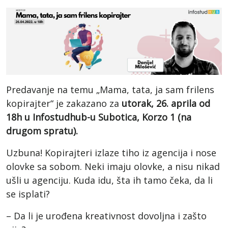
Predavanje na temu „Mama, tata, ja sam frilens
kopirajter“ je zakazano za
utorak, 26. aprila od
18h
u
Infostudhub-u Subotica, Korzo 1 (na
drugom spratu)
.
Uzbuna! Kopirajteri izlaze tiho iz agencija i nose
olovke sa sobom. Neki imaju olovke, a nisu nikad
ušli u agenciju. Kuda idu, šta ih tamo čeka, da li
se isplati?
– Da li je urođena kreativnost dovoljna i zašto