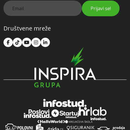
Prijavi se!
Društvene mreže