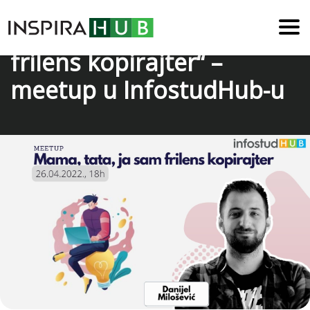
„Mama, tata, ja sam
frilens kopirajter“ –
meetup u InfostudHub-u