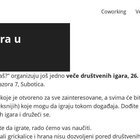
Coworking
V
ra u
aš?“ organizuju još jedno
veče društvenih igara, 26.
zora 7, Subotica.
koje je otvoreno za sve zainteresovane, a svima će bi
ksnijih) koje mogu da igraju tokom događaja. Dođite 
 igara i družeći se.
te da igrate, rado ćemo vas naučiti.
li grickalice i hrana nisu dozvoljeni pored društvenih