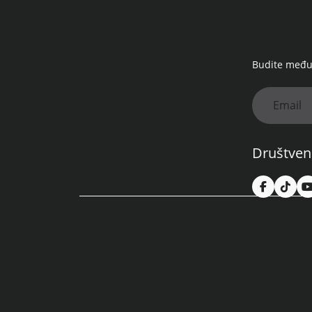
Budite među 
Društven