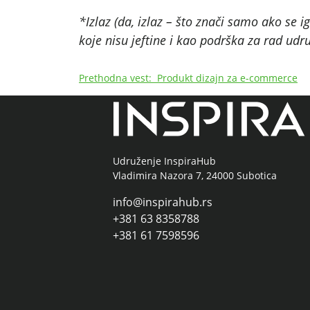
*Izlaz (da, izlaz – što znači samo ako se 
koje nisu jeftine i kao podrška za rad udr
Кретање
Prethodna vest:
Produkt dizajn za e-commerce
чланка
Udruženje InspiraHub
Vladimira Nazora 7, 24000 Subotica
info@inspirahub.rs
+381 63 8358788
+381 61 7598596