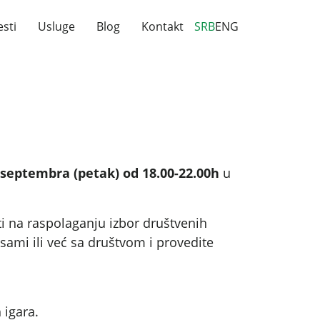
esti
Usluge
Blog
Kontakt
SRB
ENG
 septembra (petak) od 18.00-22.00h
u
ti na raspolaganju izbor društvenih
sami ili već sa društvom i provedite
 igara.