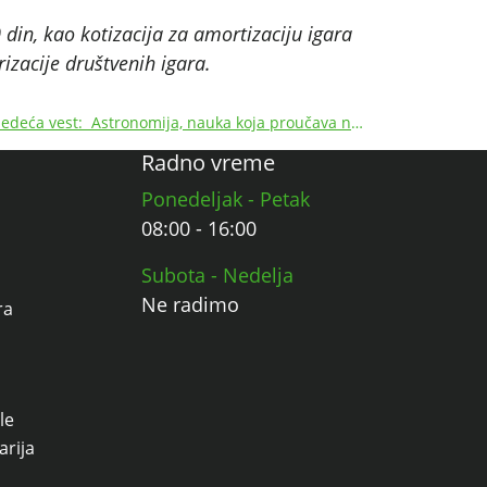
 din, kao kotizacija za amortizaciju igara
izacije društvenih igara.
ledeća vest:
Astronomija, nauka koja proučava noćno nebo
Radno vreme
Ponedeljak - Petak
08:00 - 16:00
Subota - Nedelja
Ne radimo
ra
le
arija