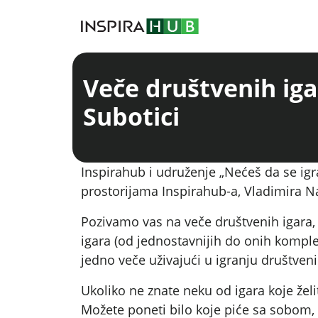
Veče društvenih iga
Subotici
Inspirahub i udruženje „Nećeš da se igr
prostorijama Inspirahub-a, Vladimira Na
Pozivamo vas na veče društvenih igara, 
igara (od jednostavnijih do onih komple
jedno veče uživajući u igranju društvenih
Ukoliko ne znate neku od igara koje želi
Možete poneti bilo koje piće sa sobom, a