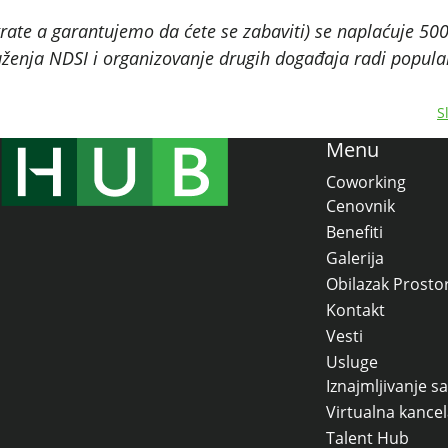
igrate a garantujemo da ćete se zabaviti) se naplaćuje 500
uženja NDSI i organizovanje drugih događaja radi popular
S
Menu
Coworking
Cenovnik
Benefiti
Galerija
Obilazak Prosto
Kontakt
Vesti
Usluge
Iznajmljivanje sa
Virtualna kancel
Talent Hub