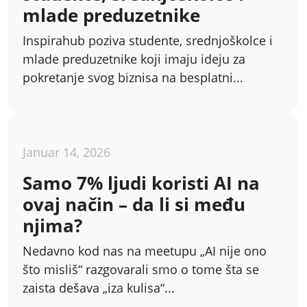
mlade preduzetnike
Inspirahub poziva studente, srednjoškolce i
mlade preduzetnike koji imaju ideju za
pokretanje svog biznisa na besplatni...
Januar 14, 2026
Samo 7% ljudi koristi AI na
ovaj način – da li si među
njima?
Nedavno kod nas na meetupu „AI nije ono
što misliš“ razgovarali smo o tome šta se
zaista dešava „iza kulisa“...