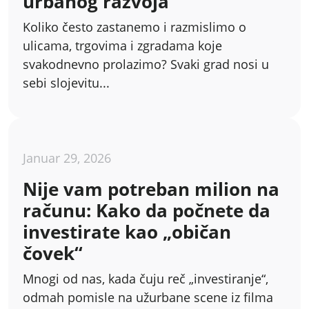
urbanog razvoja
Koliko često zastanemo i razmislimo o
ulicama, trgovima i zgradama koje
svakodnevno prolazimo? Svaki grad nosi u
sebi slojevitu...
Januar 29, 2026
Nije vam potreban milion na
računu: Kako da počnete da
investirate kao „običan
čovek“
Mnogi od nas, kada čuju reč „investiranje“,
odmah pomisle na užurbane scene iz filma