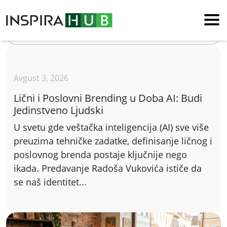
Blog
Avgust 3, 2026
Lični i Poslovni Brending u Doba AI: Budi
Jedinstveno Ljudski
U svetu gde veštačka inteligencija (AI) sve više
preuzima tehničke zadatke, definisanje ličnog i
poslovnog brenda postaje ključnije nego
ikada. Predavanje Radoša Vukovića ističe da
se naš identitet...