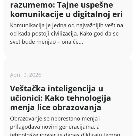
razumemo: Tajne uspešne
komunikacije u digitalnoj eri
Komunikacija je jedna od najvažnijih veština
od kada postoji civilizacija. Kako god da se
svet bude menjao – ona će...
April 9, 2026
Veštačka inteligencija u
učionici: Kako tehnologija
menja lice obrazovanja
Obrazovanje se neprestano menja i
prilagođava novim generacijama, a
tehnološke inovacije danas diktiraju tempo