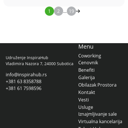
1
2
…
19
Menu
Coworking
Udruženje InspiraHub
Cenovnik
Vladimira Nazora 7, 24000 Subotica
Benefiti
info@inspirahub.rs
Galerija
+381 63 8358788
Obilazak Prostora
+381 61 7598596
Kontakt
Vesti
Usluge
Iznajmljivanje sale
Virtualna kancelarija