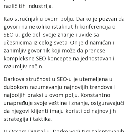
različitih industrija.
Kao stručnjak u ovom polju, Darko je pozvan da
govori na nekoliko istaknutih konferencija o
SEO-u, gde deli svoje znanje i uvide sa
učesnicima iz celog sveta. On je dinamičan i
zanimljiv govornik koji može da prenese
kompleksne SEO koncepte na jednostavan i
razumljiv način.
Darkova stručnost u SEO-u je utemeljena u
dubokom razumevanju najnovijih trendova i
najboljih praksi u ovom polju. Konstantno
unapređuje svoje veštine i znanje, osiguravajući
da njegovi klijenti imaju koristi od najnovijih
strategija i taktika.
U Occam Digital-u, Darko vodi tim talentovanih