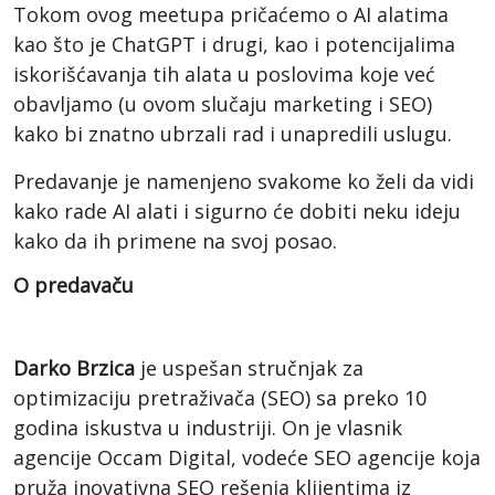
Tokom ovog meetupa pričaćemo o AI alatima
kao što je ChatGPT i drugi, kao i potencijalima
iskorišćavanja tih alata u poslovima koje već
obavljamo (u ovom slučaju marketing i SEO)
kako bi znatno ubrzali rad i unapredili uslugu.
Predavanje je namenjeno svakome ko želi da vidi
kako rade AI alati i sigurno će dobiti neku ideju
kako da ih primene na svoj posao.
O predavaču
Darko Brzica
je uspešan stručnjak za
optimizaciju pretraživača (SEO) sa preko 10
godina iskustva u industriji. On je vlasnik
agencije Occam Digital, vodeće SEO agencije koja
pruža inovativna SEO rešenja klijentima iz