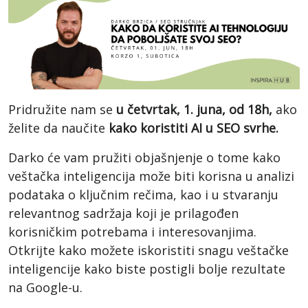
Pridružite nam se
u četvrtak, 1. juna, od 18h,
ako
želite da naučite
kako koristiti AI u SEO svrhe.
Darko će vam pružiti objašnjenje o tome kako
veštačka inteligencija može biti korisna u analizi
podataka o ključnim rečima, kao i u stvaranju
relevantnog sadržaja koji je prilagođen
korisničkim potrebama i interesovanjima.
Otkrijte kako možete iskoristiti snagu veštačke
inteligencije kako biste postigli bolje rezultate
na Google-u.