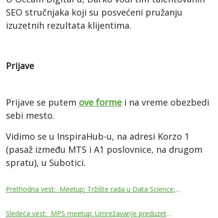
SEO stručnjaka koji su posvećeni pružanju
izuzetnih rezultata klijentima.
Prijave
Prijave se putem
ove forme
i na vreme obezbedi
sebi mesto.
Vidimo se u InspiraHub-u, na adresi Korzo 1
(pasaž između MTS i A1 poslovnice, na drugom
spratu), u Subotici.
Кретање
Prethodna vest:
Meetup: Tržište rada u Data Science, ML, i AI 2023: Kakve nas promene očekuju?
чланка
Sledeća vest:
MPS meetup: Umrežavanje preduzetnika Subotice @ InspiraHub