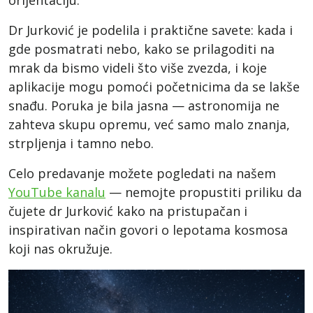
Dr Jurković je podelila i praktične savete: kada i
gde posmatrati nebo, kako se prilagoditi na
mrak da bismo videli što više zvezda, i koje
aplikacije mogu pomoći početnicima da se lakše
snađu. Poruka je bila jasna — astronomija ne
zahteva skupu opremu, već samo malo znanja,
strpljenja i tamno nebo.
Celo predavanje možete pogledati na našem
YouTube kanalu
— nemojte propustiti priliku da
čujete dr Jurković kako na pristupačan i
inspirativan način govori o lepotama kosmosa
koji nas okružuje.