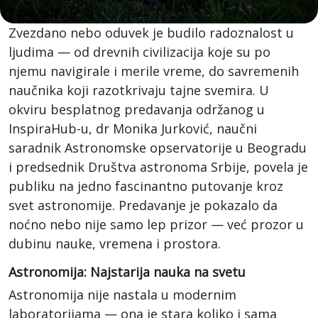
Zvezdano nebo oduvek je budilo radoznalost u
ljudima — od drevnih civilizacija koje su po
njemu navigirale i merile vreme, do savremenih
naučnika koji razotkrivaju tajne svemira. U
okviru besplatnog predavanja održanog u
InspiraHub-u, dr Monika Jurković, naučni
saradnik Astronomske opservatorije u Beogradu
i predsednik Društva astronoma Srbije, povela je
publiku na jedno fascinantno putovanje kroz
svet astronomije. Predavanje je pokazalo da
noćno nebo nije samo lep prizor — već prozor u
dubinu nauke, vremena i prostora.
Astronomija: Najstarija nauka na svetu
Astronomija nije nastala u modernim
laboratorijama — ona je stara koliko i sama