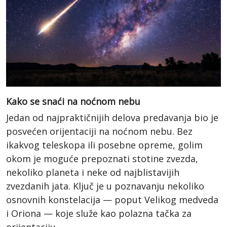
Kako se snaći na noćnom nebu
Jedan od najpraktičnijih delova predavanja bio je
posvećen orijentaciji na noćnom nebu. Bez
ikakvog teleskopa ili posebne opreme, golim
okom je moguće prepoznati stotine zvezda,
nekoliko planeta i neke od najblistavijih
zvezdanih jata. Ključ je u poznavanju nekoliko
osnovnih konstelacija — poput Velikog medveda
i Oriona — koje služe kao polazna tačka za
orijentaciju.