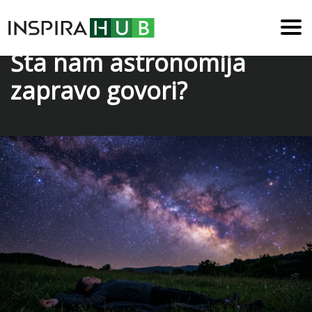
Noćno nebo iznad nas:
Šta nam astronomija
zapravo govori?