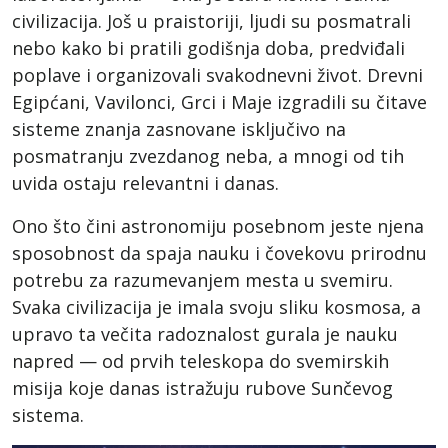
civilizacija. Još u praistoriji, ljudi su posmatrali
nebo kako bi pratili godišnja doba, predviđali
poplave i organizovali svakodnevni život. Drevni
Egipćani, Vavilonci, Grci i Maje izgradili su čitave
sisteme znanja zasnovane isključivo na
posmatranju zvezdanog neba, a mnogi od tih
uvida ostaju relevantni i danas.
Ono što čini astronomiju posebnom jeste njena
sposobnost da spaja nauku i čovekovu prirodnu
potrebu za razumevanjem mesta u svemiru.
Svaka civilizacija je imala svoju sliku kosmosa, a
upravo ta večita radoznalost gurala je nauku
napred — od prvih teleskopa do svemirskih
misija koje danas istražuju rubove Sunčevog
sistema.