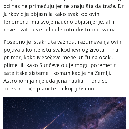
od nas ne primećuju jer ne znaju šta da traže. Dr
Jurković je objasnila kako svaki od ovih
fenomena ima svoje naučno objašnjenje, ali i
neverovatnu vizuelnu lepotu dostupnu svima.
Posebno je istaknuta važnost razumevanja ovih
pojava u kontekstu svakodnevnog života — na
primer, kako Mesečeve mene utiču na oseku i
plime, ili kako Sunčeve oluje mogu poremetiti
satelitske sisteme i komunikacije na Zemlji.
Astronomija nije udaljena nauka — ona se
direktno tiče planete na kojoj živimo.