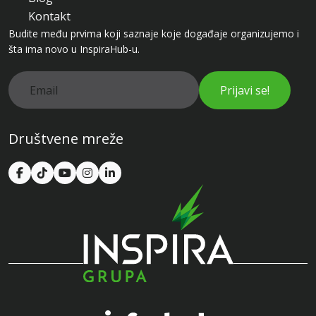
Kontakt
Budite među prvima koji saznaje koje događaje organizujemo i
šta ima novo u InspiraHub-u.
Prijavi se!
Društvene mreže