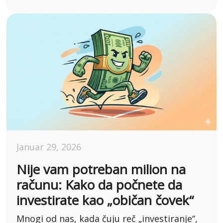
Januar 29, 2026
Nije vam potreban milion na
računu: Kako da počnete da
investirate kao „običan čovek“
Mnogi od nas, kada čuju reč „investiranje“,