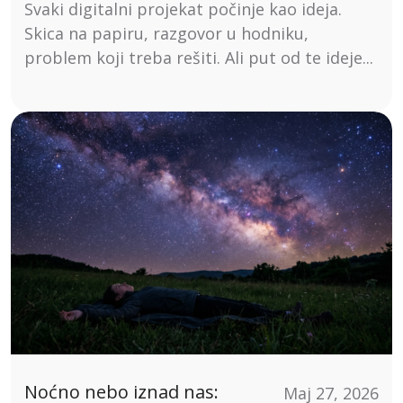
Svaki digitalni projekat počinje kao ideja.
Skica na papiru, razgovor u hodniku,
problem koji treba rešiti. Ali put od te ideje...
Noćno nebo iznad nas:
Maj 27, 2026