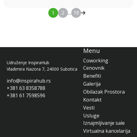
1
2
…
19
Menu
Coworking
Udruženje InspiraHub
Cenovnik
Vladimira Nazora 7, 24000 Subotica
Benefiti
info@inspirahub.rs
Galerija
+381 63 8358788
Obilazak Prostora
+381 61 7598596
Kontakt
Vesti
Usluge
Iznajmljivanje sale
Virtualna kancelarija