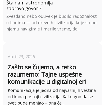
Šta nam astronomija
zapravo govori?
Zvezdano nebo oduvek je budilo radoznalost
u ljudima — od drevnih civilizacija koje su po
njemu navigirale i merile vreme, do...
April 23, 2026
Zašto se čujemo, a retko
razumemo: Tajne uspešne
komunikacije u digitalnoj eri
Komunikacija je jedna od najvažnijih veština
od kada postoji civilizacija. Kako god da se
svet bude menjao – ona će...