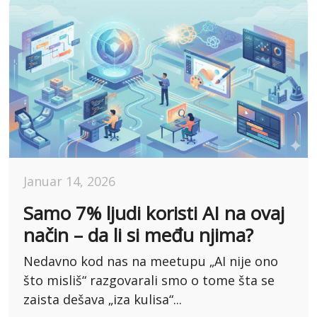
Januar 14, 2026
Samo 7% ljudi koristi AI na ovaj
način – da li si među njima?
Nedavno kod nas na meetupu „AI nije ono
što misliš“ razgovarali smo o tome šta se
zaista dešava „iza kulisa“...