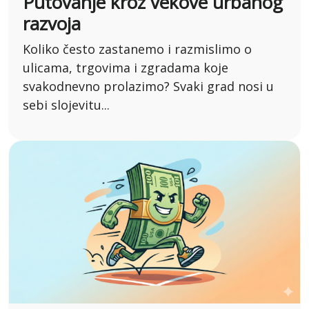
Putovanje kroz vekove urbanog
razvoja
Koliko često zastanemo i razmislimo o
ulicama, trgovima i zgradama koje
svakodnevno prolazimo? Svaki grad nosi u
sebi slojevitu...