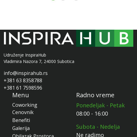
Udruženje InspiraHub
Vladimira Nazora 7, 24000 Subotica
info@inspirahub.rs
+381 63 8358788
+381 61 7598596
Menu
Radno vreme
Coworking
Ponedeljak - Petak
Cenovnik
08:00 - 16:00
Benefiti
Subota - Nedelja
Galerija
Ne radimo
Obilazak Prostora