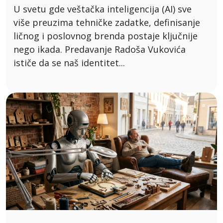
U svetu gde veštačka inteligencija (AI) sve
više preuzima tehničke zadatke, definisanje
ličnog i poslovnog brenda postaje ključnije
nego ikada. Predavanje Radoša Vukovića
ističe da se naš identitet...