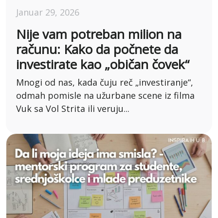
Januar 29, 2026
Nije vam potreban milion na
računu: Kako da počnete da
investirate kao „običan čovek“
Mnogi od nas, kada čuju reč „investiranje“,
odmah pomisle na užurbane scene iz filma
Vuk sa Vol Strita ili veruju...