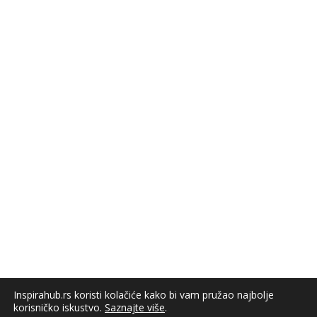
Inspirahub.rs koristi kolačiće kako bi vam pružao najbolje
korisničko iskustvo.
Saznajte više
.