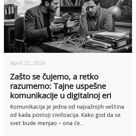
April 23, 2026
Zašto se čujemo, a retko
razumemo: Tajne uspešne
komunikacije u digitalnoj eri
Komunikacija je jedna od najvažnijih veština
od kada postoji civilizacija. Kako god da se
svet bude menjao – ona će...