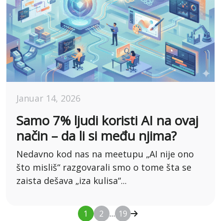
Januar 14, 2026
Samo 7% ljudi koristi AI na ovaj
način – da li si među njima?
Nedavno kod nas na meetupu „AI nije ono
što misliš“ razgovarali smo o tome šta se
zaista dešava „iza kulisa“...
1
2
…
19