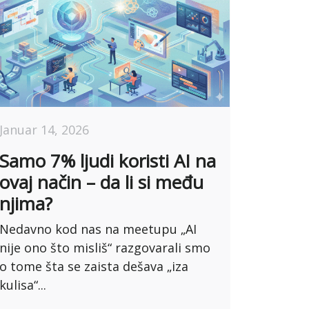
Januar 14, 2026
Samo 7% ljudi koristi AI na
ovaj način – da li si među
njima?
Nedavno kod nas na meetupu „AI
nije ono što misliš“ razgovarali smo
o tome šta se zaista dešava „iza
kulisa“...