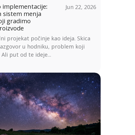
o implementacije:
Jun 22, 2026
n sistem menja
oji gradimo
proizvode
lni projekat počinje kao ideja. Skica
razgovor u hodniku, problem koji
 Ali put od te ideje...