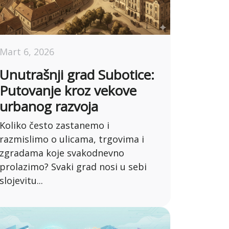
Mart 6, 2026
Unutrašnji grad Subotice:
Putovanje kroz vekove
urbanog razvoja
Koliko često zastanemo i
razmislimo o ulicama, trgovima i
zgradama koje svakodnevno
prolazimo? Svaki grad nosi u sebi
slojevitu...