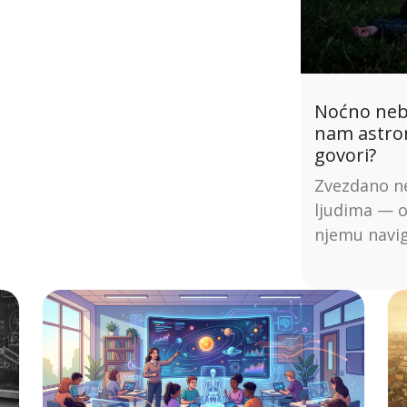
Noćno nebo
nam astro
govori?
Zvezdano ne
ljudima — od
njemu navigi