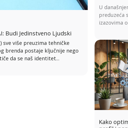
U današnje
preduzeća s
izazovima o
I: Budi Jedinstveno Ljudski
I) sve više preuzima tehničke
og brenda postaje ključnije nego
če da se naš identitet...
Kako optim