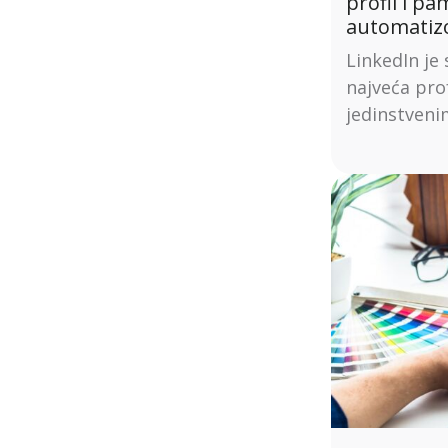
profil i p
automatizo
LinkedIn je 
najveća pro
jedinstveni