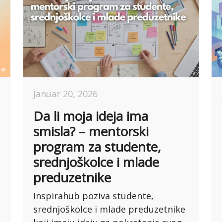
Januar 20, 2026
Da li moja ideja ima
smisla? – mentorski
program za studente,
srednjoškolce i mlade
preduzetnike
Inspirahub poziva studente,
srednjoškolce i mlade preduzetnike