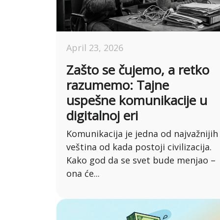
April 23, 2026
Zašto se čujemo, a retko
razumemo: Tajne
uspešne komunikacije u
digitalnoj eri
Komunikacija je jedna od najvažnijih
veština od kada postoji civilizacija.
Kako god da se svet bude menjao –
ona će...