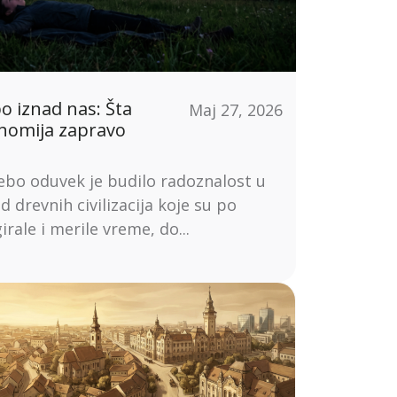
 iznad nas: Šta
Maj 27, 2026
nomija zapravo
bo oduvek je budilo radoznalost u
 drevnih civilizacija koje su po
rale i merile vreme, do...