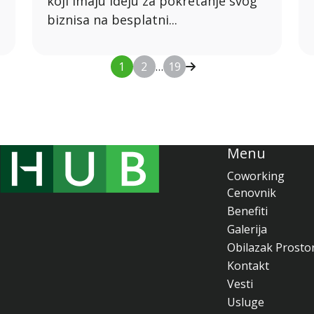
koji imaju ideju za pokretanje svog
biznisa na besplatni...
1
2
…
19
Menu
Coworking
Cenovnik
Benefiti
Galerija
Obilazak Prosto
Kontakt
Vesti
Usluge