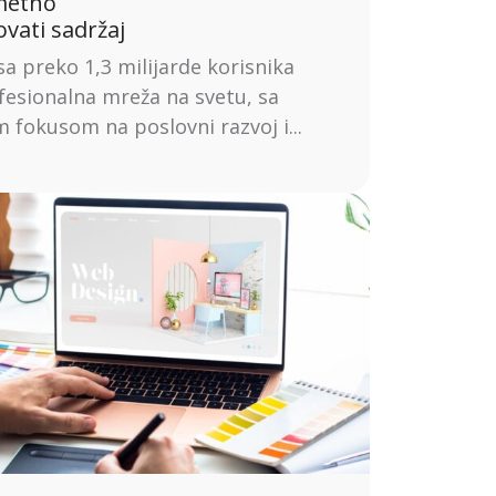
ametno
vati sadržaj
sa preko 1,3 milijarde korisnika
fesionalna mreža na svetu, sa
m fokusom na poslovni razvoj i...