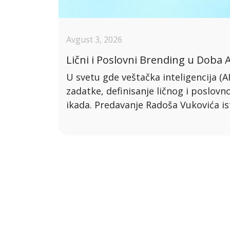
Avgust 3, 2026
Lični i Poslovni Brending u Doba A
U svetu gde veštačka inteligencija (A
zadatke, definisanje ličnog i poslovn
ikada. Predavanje Radoša Vukovića isti