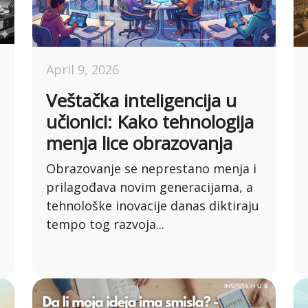
April 9, 2026
Veštačka inteligencija u
učionici: Kako tehnologija
menja lice obrazovanja
Obrazovanje se neprestano menja i
prilagođava novim generacijama, a
tehnološke inovacije danas diktiraju
tempo tog razvoja...