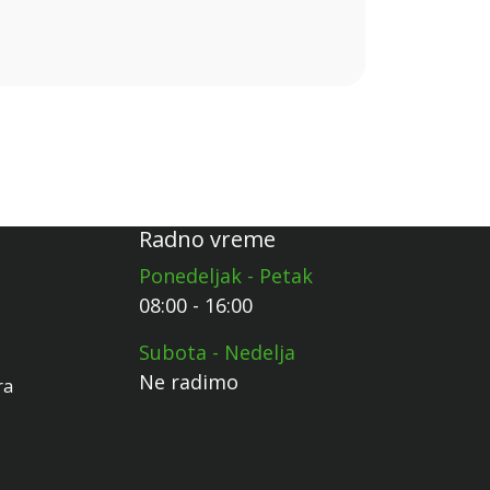
Radno vreme
Ponedeljak - Petak
08:00 - 16:00
Subota - Nedelja
Ne radimo
ra