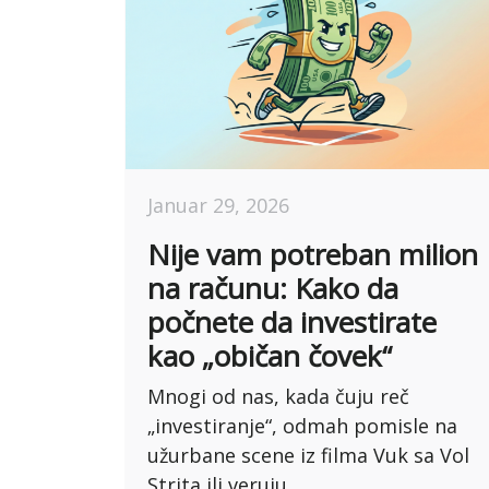
Januar 29, 2026
Nije vam potreban milion
na računu: Kako da
počnete da investirate
kao „običan čovek“
Mnogi od nas, kada čuju reč
„investiranje“, odmah pomisle na
užurbane scene iz filma Vuk sa Vol
Strita ili veruju...