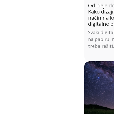
Od ideje d
Kako dizaj
način na k
digitalne 
Svaki digita
na papiru, 
treba rešiti.