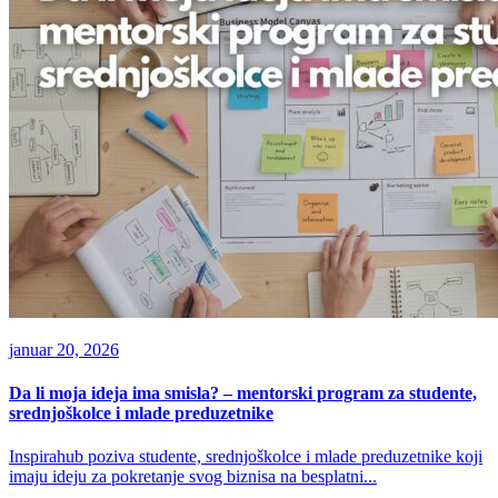
januar 20, 2026
Da li moja ideja ima smisla? – mentorski program za studente,
srednjoškolce i mlade preduzetnike
Inspirahub poziva studente, srednjoškolce i mlade preduzetnike koji
imaju ideju za pokretanje svog biznisa na besplatni...