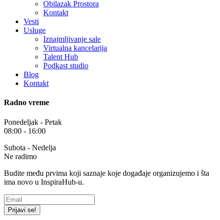
Obilazak Prostora
Kontakt
Vesti
Usluge
Iznajmljivanje sale
Virtualna kancelarija
Talent Hub
Podkast studio
Blog
Kontakt
Radno vreme
Ponedeljak - Petak
08:00 - 16:00
Subota - Nedelja
Ne radimo
Budite među prvima koji saznaje koje događaje organizujemo i šta
ima novo u InspiraHub-u.
Prijavi se!