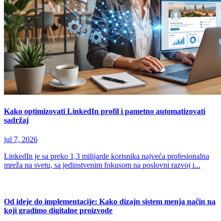
Kako optimizovati LinkedIn profil i pametno automatizovati
sadržaj
jul 7, 2026
LinkedIn je sa preko 1,3 milijarde korisnika najveća profesionalna
mreža na svetu, sa jedinstvenim fokusom na poslovni razvoj i...
Od ideje do implementacije: Kako dizajn sistem menja način na
koji gradimo digitalne proizvode