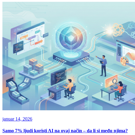
januar 14, 2026
Samo 7% ljudi koristi AI na ovaj način – da li si među njima?