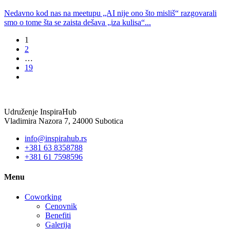
Nedavno kod nas na meetupu „AI nije ono što misliš“ razgovarali
smo o tome šta se zaista dešava „iza kulisa“...
1
2
…
19
Udruženje InspiraHub
Vladimira Nazora 7, 24000 Subotica
info@inspirahub.rs
+381 63 8358788
+381 61 7598596
Menu
Coworking
Cenovnik
Benefiti
Galerija