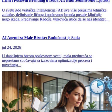
Lični i Poslovni Brending u Doba AI: Budi Jedinstveno Ljudski
U svetu gde veštačka inteligencija (AI) sve više preuzima tehničke
zadatke, definisanje ličnog i poslovnog brenda postaje ključnije
nego ikada. Predavanje Radoša Vukovića ističe da se naš identitet...
AI Agenti za Male Biznise: Budućnost je Sada
jul 24, 2026
U današnjem brzom poslovnom svetu, mala preduzeća se
neprestano suočavaju sa izazovima optimizacije procesa i
povećanja...