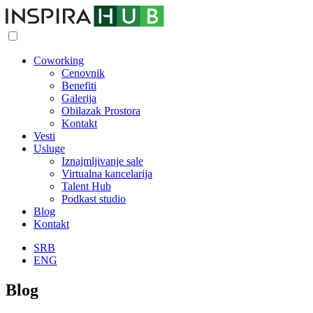
Coworking
Cenovnik
Benefiti
Galerija
Obilazak Prostora
Kontakt
Vesti
Usluge
Iznajmljivanje sale
Virtualna kancelarija
Talent Hub
Podkast studio
Blog
Kontakt
SRB
ENG
Blog