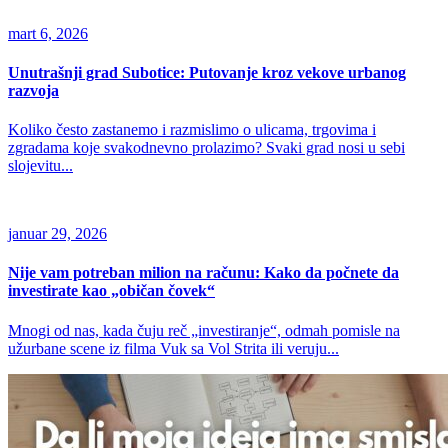
mart 6, 2026
Unutrašnji grad Subotice: Putovanje kroz vekove urbanog
razvoja
Koliko često zastanemo i razmislimo o ulicama, trgovima i
zgradama koje svakodnevno prolazimo? Svaki grad nosi u sebi
slojevitu...
januar 29, 2026
Nije vam potreban milion na računu: Kako da počnete da
investirate kao „običan čovek“
Mnogi od nas, kada čuju reč „investiranje“, odmah pomisle na
užurbane scene iz filma Vuk sa Vol Strita ili veruju...