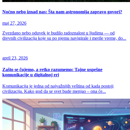
Noćno nebo iznad nas: Šta nam astronomija zapravo govori?
maj 27, 2026
Zvezdano nebo oduvek je budilo radoznalost u ljudima — od
drevnih civilizacija koje su po njemu navigirale i merile vreme, do...
april 23, 2026
Zašto se čujemo, a retko razumemo: Tajne uspešne
komunikacije u digitalnoj eri
Komunikacija je jedna od najvažnijih veština od kada postoji
civilizacija. Kako god da se svet bude menjao – ona će...