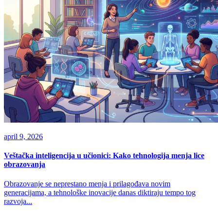
april 9, 2026
Veštačka inteligencija u učionici: Kako tehnologija menja lice
obrazovanja
Obrazovanje se neprestano menja i prilagođava novim
generacijama, a tehnološke inovacije danas diktiraju tempo tog
razvoja...