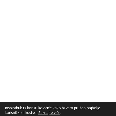
Inspirahub.rs koristi kolačiće kako bi vam pružao najbolje
korisničko iskustvo.
Saznajte više
.