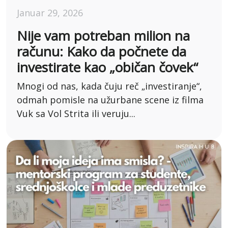
Januar 29, 2026
Nije vam potreban milion na
računu: Kako da počnete da
investirate kao „običan čovek“
Mnogi od nas, kada čuju reč „investiranje“,
odmah pomisle na užurbane scene iz filma
Vuk sa Vol Strita ili veruju...