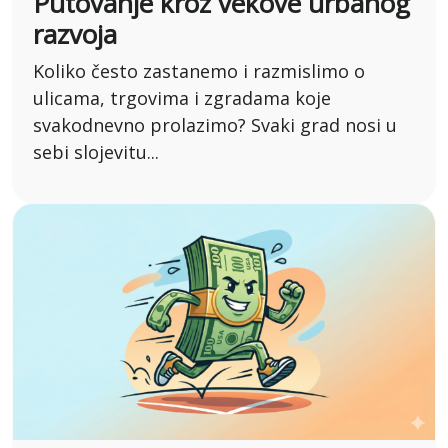
Putovanje kroz vekove urbanog
razvoja
Koliko često zastanemo i razmislimo o
ulicama, trgovima i zgradama koje
svakodnevno prolazimo? Svaki grad nosi u
sebi slojevitu...