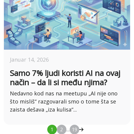
Januar 14, 2026
Samo 7% ljudi koristi AI na ovaj
način – da li si među njima?
Nedavno kod nas na meetupu „AI nije ono
što misliš“ razgovarali smo o tome šta se
zaista dešava „iza kulisa“...
1
2
…
19