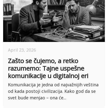
April 23, 2026
Zašto se čujemo, a retko
razumemo: Tajne uspešne
komunikacije u digitalnoj eri
Komunikacija je jedna od najvažnijih veština
od kada postoji civilizacija. Kako god da se
svet bude menjao – ona će...