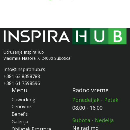
Udruženje InspiraHub
Vladimira Nazora 7, 24000 Subotica
info@inspirahub.rs
+381 63 8358788
+381 61 7598596
Menu
Radno vreme
Coworking
Ponedeljak - Petak
Cenovnik
08:00 - 16:00
Benefiti
Subota - Nedelja
Galerija
Ne radimo
Obilazak Prostora