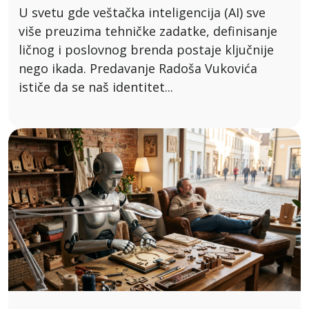
U svetu gde veštačka inteligencija (AI) sve
više preuzima tehničke zadatke, definisanje
ličnog i poslovnog brenda postaje ključnije
nego ikada. Predavanje Radoša Vukovića
ističe da se naš identitet...