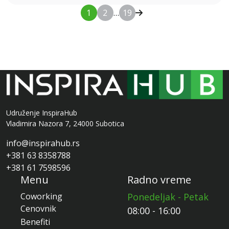
1
2
…
19
Udruženje InspiraHub
Vladimira Nazora 7, 24000 Subotica
info@inspirahub.rs
+381 63 8358788
+381 61 7598596
Menu
Radno vreme
Coworking
Ponedeljak - Petak
Cenovnik
08:00 - 16:00
Benefiti