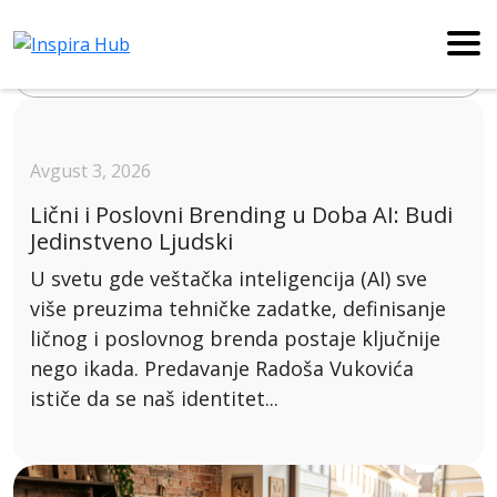
Blog
Avgust 3, 2026
Lični i Poslovni Brending u Doba AI: Budi
Jedinstveno Ljudski
U svetu gde veštačka inteligencija (AI) sve
više preuzima tehničke zadatke, definisanje
ličnog i poslovnog brenda postaje ključnije
nego ikada. Predavanje Radoša Vukovića
ističe da se naš identitet...