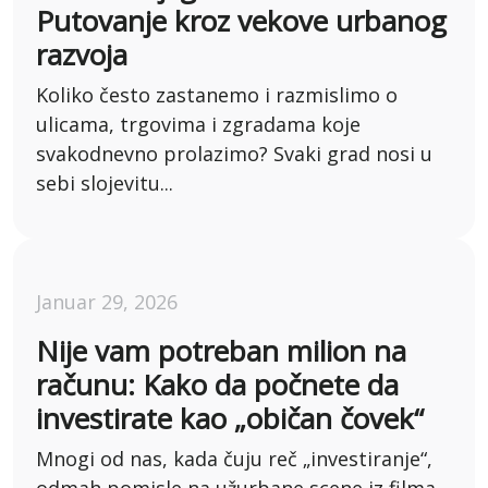
Putovanje kroz vekove urbanog
razvoja
Koliko često zastanemo i razmislimo o
ulicama, trgovima i zgradama koje
svakodnevno prolazimo? Svaki grad nosi u
sebi slojevitu...
Januar 29, 2026
Nije vam potreban milion na
računu: Kako da počnete da
investirate kao „običan čovek“
Mnogi od nas, kada čuju reč „investiranje“,