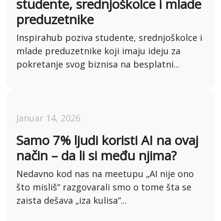
studente, srednjoškolce i mlade
preduzetnike
Inspirahub poziva studente, srednjoškolce i
mlade preduzetnike koji imaju ideju za
pokretanje svog biznisa na besplatni...
Januar 14, 2026
Samo 7% ljudi koristi AI na ovaj
način – da li si među njima?
Nedavno kod nas na meetupu „AI nije ono
što misliš“ razgovarali smo o tome šta se
zaista dešava „iza kulisa“...