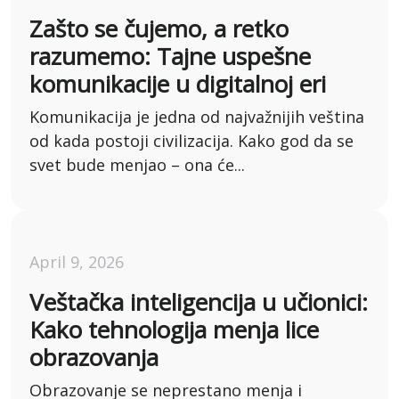
Zašto se čujemo, a retko
razumemo: Tajne uspešne
komunikacije u digitalnoj eri
Komunikacija je jedna od najvažnijih veština
od kada postoji civilizacija. Kako god da se
svet bude menjao – ona će...
April 9, 2026
Veštačka inteligencija u učionici:
Kako tehnologija menja lice
obrazovanja
Obrazovanje se neprestano menja i