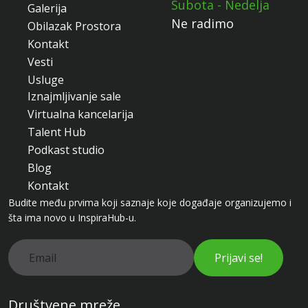
Subota - Nedelja
Galerija
Ne radimo
Obilazak Prostora
Kontakt
Vesti
Usluge
Iznajmljivanje sale
Virtualna kancelarija
Talent Hub
Podkast studio
Blog
Kontakt
Budite među prvima koji saznaje koje događaje organizujemo i
šta ima novo u InspiraHub-u.
Prijavi se!
Društvene mreže