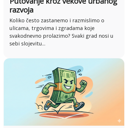
Putovanje kroz vekove urbanog
razvoja
Koliko često zastanemo i razmislimo o
ulicama, trgovima i zgradama koje
svakodnevno prolazimo? Svaki grad nosi u
sebi slojevitu...