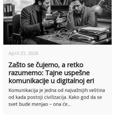
April 23, 2026
Zašto se čujemo, a retko
razumemo: Tajne uspešne
komunikacije u digitalnoj eri
Komunikacija je jedna od najvažnijih veština
od kada postoji civilizacija. Kako god da se
svet bude menjao – ona će...