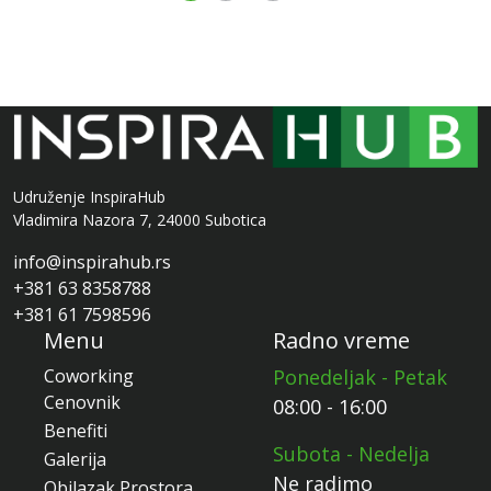
Udruženje InspiraHub
Vladimira Nazora 7, 24000 Subotica
info@inspirahub.rs
+381 63 8358788
+381 61 7598596
Menu
Radno vreme
Coworking
Ponedeljak - Petak
Cenovnik
08:00 - 16:00
Benefiti
Subota - Nedelja
Galerija
Ne radimo
Obilazak Prostora