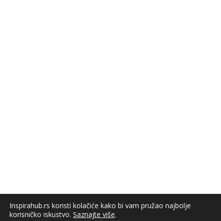
Inspirahub.rs koristi kolačiće kako bi vam pružao najbolje
korisničko iskustvo.
Saznajte više
.