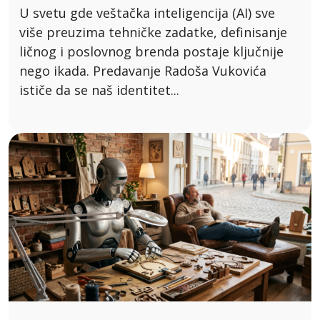
U svetu gde veštačka inteligencija (AI) sve
više preuzima tehničke zadatke, definisanje
ličnog i poslovnog brenda postaje ključnije
nego ikada. Predavanje Radoša Vukovića
ističe da se naš identitet...