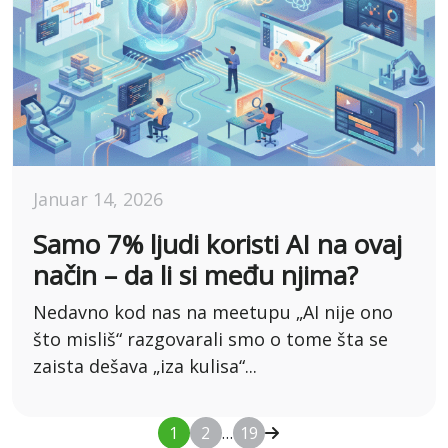
Januar 14, 2026
Samo 7% ljudi koristi AI na ovaj
način – da li si među njima?
Nedavno kod nas na meetupu „AI nije ono
što misliš“ razgovarali smo o tome šta se
zaista dešava „iza kulisa“...
1
2
…
19