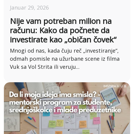
Januar 29, 2026
Nije vam potreban milion na
računu: Kako da počnete da
investirate kao „običan čovek“
Mnogi od nas, kada čuju reč „investiranje“,
odmah pomisle na užurbane scene iz filma
Vuk sa Vol Strita ili veruju...