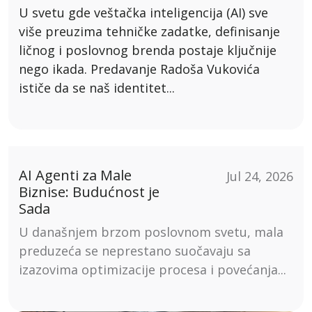
U svetu gde veštačka inteligencija (AI) sve
više preuzima tehničke zadatke, definisanje
ličnog i poslovnog brenda postaje ključnije
nego ikada. Predavanje Radoša Vukovića
ističe da se naš identitet...
AI Agenti za Male
Jul 24, 2026
Biznise: Budućnost je
Sada
U današnjem brzom poslovnom svetu, mala
preduzeća se neprestano suočavaju sa
izazovima optimizacije procesa i povećanja...