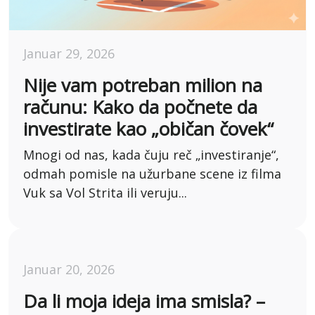
Januar 29, 2026
Nije vam potreban milion na
računu: Kako da počnete da
investirate kao „običan čovek“
Mnogi od nas, kada čuju reč „investiranje“,
odmah pomisle na užurbane scene iz filma
Vuk sa Vol Strita ili veruju...
Januar 20, 2026
Da li moja ideja ima smisla? –