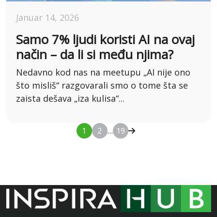
Januar 14, 2026
Samo 7% ljudi koristi AI na ovaj
način – da li si među njima?
Nedavno kod nas na meetupu „AI nije ono
što misliš“ razgovarali smo o tome šta se
zaista dešava „iza kulisa“...
1
2
…
19