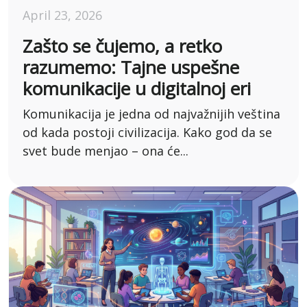
April 23, 2026
Zašto se čujemo, a retko
razumemo: Tajne uspešne
komunikacije u digitalnoj eri
Komunikacija je jedna od najvažnijih veština
od kada postoji civilizacija. Kako god da se
svet bude menjao – ona će...