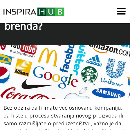
Kako izabrati ime
brenda?
Bez obzira da li imate već osnovanu kompaniju,
da li ste u procesu stvaranja novog proizvoda ili
samo razmišljate o preduzetništvu, važno je da