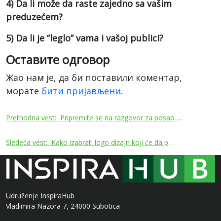
4) Da li može da raste zajedno sa vašim
preduzećem?
5) Da li je ’’leglo’’ vama i vašoj publici?
Оставите одговор
Жао нам је, да би поставили коментар,
морате
бити пријављени
.
Кретање
Prethodna vest:
Pripremite se na razgovor za posao uz ovih 7 saveta
чланка
Sledeća vest:
Kako izabrati logo dizajn koji će da priča baš vašu priču?
Udruženje InspiraHub
Vladimira Nazora 7, 24000 Subotica