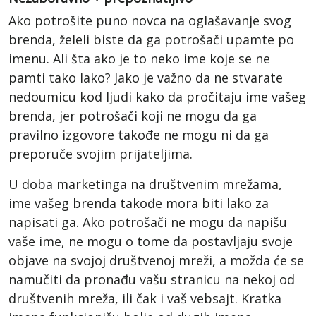
Ako potrošite puno novca na oglašavanje svog
brenda, želeli biste da ga potrošači upamte po
imenu. Ali šta ako je to neko ime koje se ne
pamti tako lako? Jako je važno da ne stvarate
nedoumicu kod ljudi kako da pročitaju ime vašeg
brenda, jer potrošači koji ne mogu da ga
pravilno izgovore takođe ne mogu ni da ga
preporuče svojim prijateljima.
U doba marketinga na društvenim mrežama,
ime vašeg brenda takođe mora biti lako za
napisati ga. Ako potrošači ne mogu da napišu
vaše ime, ne mogu o tome da postavljaju svoje
objave na svojoj društvenoj mreži, a možda će se
namučiti da pronađu vašu stranicu na nekoj od
društvenih mreža, ili čak i vaš vebsajt. Kratka