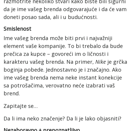
razmotrite nekoliko stvari kako biste bili sigurni
da je ime vašeg brenda odgovarajuće i da će vam
doneti posao sada, ali i u budućnosti.
Smislenost
Ime vašeg brenda može biti prvi i najvažniji
element vaše kompanije. To bi trebalo da bude
prečica za kupce – govoreći im o ličnosti i
karakteru vašeg brenda. Na primer,
Nike
je grčka
boginja pobede. Jednostavno je i značajno. Ako
ime vašeg brenda nema neke instant konekcije
sa potrošačima, verovatno neće izabrati vaš
brend.
Zapitajte se…
Da li ima neko značenje? Da li je lako objasniti?
Nezaboravno + prepoznatljivo