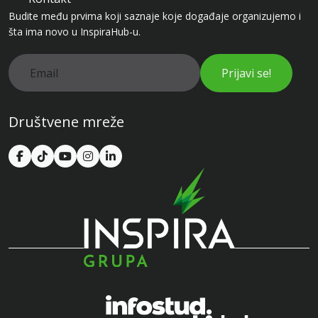
Budite među prvima koji saznaje koje događaje organizujemo i
šta ima novo u InspiraHub-u.
Prijavi se!
Društvene mreže