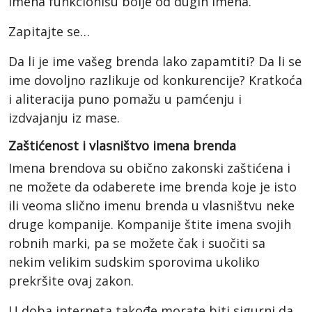
imena funkcionišu bolje od dugih imena.
Zapitajte se…
Da li je ime vašeg brenda lako zapamtiti? Da li se
ime dovoljno razlikuje od konkurencije? Kratkoća
i aliteracija puno pomažu u pamćenju i
izdvajanju iz mase.
Zaštićenost i vlasništvo imena brenda
Imena brendova su obično zakonski zaštićena i
ne možete da odaberete ime brenda koje je isto
ili veoma slično imenu brenda u vlasništvu neke
druge kompanije. Kompanije štite imena svojih
robnih marki, pa se možete čak i suočiti sa
nekim velikim sudskim sporovima ukoliko
prekršite ovaj zakon.
U doba interneta takođe morate biti sigurni da