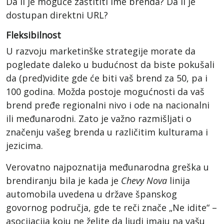
Da li je moguće zaštititi ime brenda? Da li je
dostupan direktni URL?
Fleksibilnost
U razvoju marketinške strategije morate da
pogledate daleko u budućnost da biste pokušali
da (pred)vidite gde će biti vaš brend za 50, pa i
100 godina. Možda postoje mogućnosti da vaš
brend pređe regionalni nivo i ode na nacionalni
ili međunarodni. Zato je važno razmišljati o
značenju vašeg brenda u različitim kulturama i
jezicima.
Verovatno najpoznatija međunarodna greška u
brendiranju bila je kada je
Chevy Nova
linija
automobila uvedena u države španskog
govornog područja, gde te reči znače „Ne idite“ –
asocijacija koju ne želite da ljudi imaju na vašu