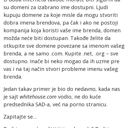
su domeni za izabrano ime dostupni. Ljudi
kupuju domene za koje misle da mogu stvoriti
dobra imena brendova, pa čak i ako ne postoji
kompanija koja koristi vaše ime brenda, domen
možda neće biti dostupan. Takođe želite da
otkupite sve domene povezane sa imenom vašeg
brenda, a ne samo .com. Kupite .net, .org – sve
dostupno. Inače bi neko mogao da ih uzme pre
vas i na taj način stvori probleme imenu vašeg
brenda.
Jedan takav primer je bio do nedavno, kada nas
je sajt
whitehouse.com
vodio, ne do kuće
predsednika SAD-a, već na porno stranicu.
Zapitajte se…