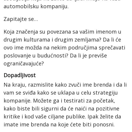
automobilsku kompaniju.
Zapitajte se…
Koja značenja su povezana sa vašim imenom u
drugim kulturama i drugim zemljama? Da li će
ovo ime možda na nekim područjima sprečavati
poslovanje u budućnosti? Da li je previše
ograničavajuće?
Dopadljivost
Na kraju, razmislite kako zvuči ime brenda i da li
vam se sviđa kako se uklapa u celu strategiju
kompanije. Možete ga i testirati za početak,
kako biste bili sigurni da će naići na pozitivne
kritike i kod vaše ciljane publike. Ipak želite da
imate ime brenda na koje ćete biti ponosni.