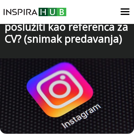
Mogu li blog i Instagram
poslužiti kao referenca za
CV? (snimak predavanja)