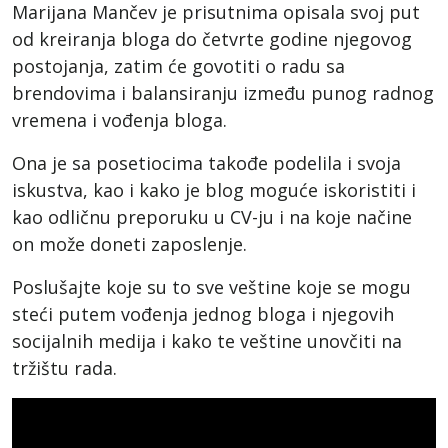
Marijana Mančev je prisutnima opisala svoj put
od kreiranja bloga do četvrte godine njegovog
postojanja, zatim će govotiti o radu sa
brendovima i balansiranju između punog radnog
vremena i vođenja bloga.
Ona je sa posetiocima takođe podelila i svoja
iskustva, kao i kako je blog moguće iskoristiti i
kao odličnu preporuku u CV-ju i na koje načine
on može doneti zaposlenje.
Poslušajte koje su to sve veštine koje se mogu
steći putem vođenja jednog bloga i njegovih
socijalnih medija i kako te veštine unovčiti na
tržištu rada.