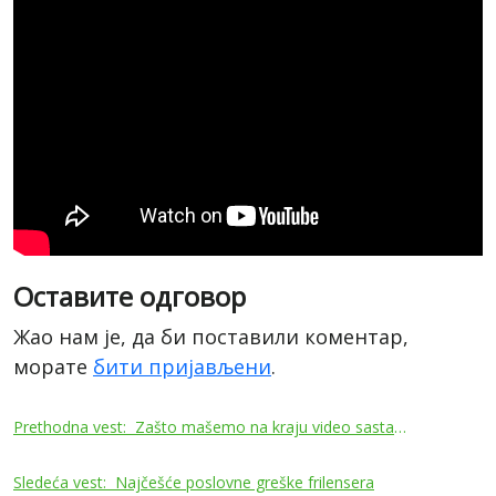
Оставите одговор
Жао нам је, да би поставили коментар,
морате
бити пријављени
.
Кретање
Prethodna vest:
Zašto mašemo na kraju video sastanka?
чланка
Sledeća vest:
Najčešće poslovne greške frilensera