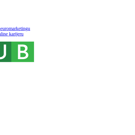
 neuromarketingu
line karijeru