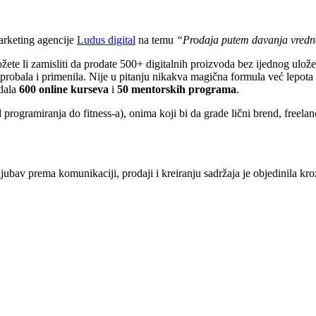
rketing agencije
Ludus digital
na temu
“Prodaja putem davanja vredn
ete li zamisliti da prodate 500+ digitalnih proizvoda bez ijednog ulož
ma probala i primenila. Nije u pitanju nikakva magična formula već lepot
dala
600 online kurseva
i
50 mentorskih programa
.
programiranja do fitness-a), onima koji bi da grade lični brend, freela
bav prema komunikaciji, prodaji i kreiranju sadržaja je objedinila kroz