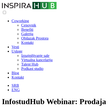
Coworking
Cenovnik
Benefiti
Galerija
Obilazak Prostora
Kontakt
Vesti
Usluge
Iznajmljivanje sale
Virtualna kancelarija
Talent Hub
Podkast studio
Blog
Kontakt
SRB
ENG
InfostudHub Webinar: Prodaja 