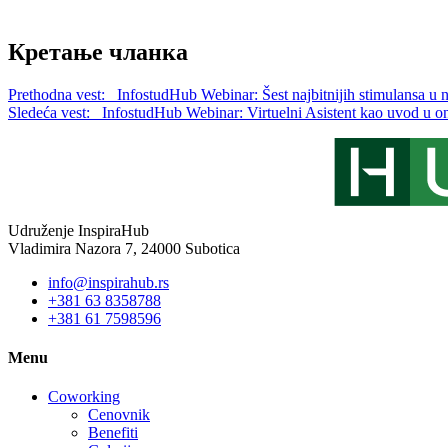
Кретање чланка
Prethodna vest:
InfostudHub Webinar: Šest najbitnijih stimulansa u
Sledeća vest:
InfostudHub Webinar: Virtuelni Asistent kao uvod u on
Udruženje InspiraHub
Vladimira Nazora 7, 24000 Subotica
info@inspirahub.rs
+381 63 8358788
+381 61 7598596
Menu
Coworking
Cenovnik
Benefiti