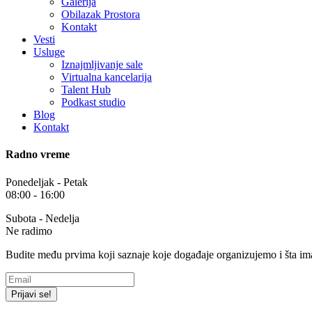
Galerija
Obilazak Prostora
Kontakt
Vesti
Usluge
Iznajmljivanje sale
Virtualna kancelarija
Talent Hub
Podkast studio
Blog
Kontakt
Radno vreme
Ponedeljak - Petak
08:00 - 16:00
Subota - Nedelja
Ne radimo
Budite među prvima koji saznaje koje događaje organizujemo i šta i
Prijavi se!