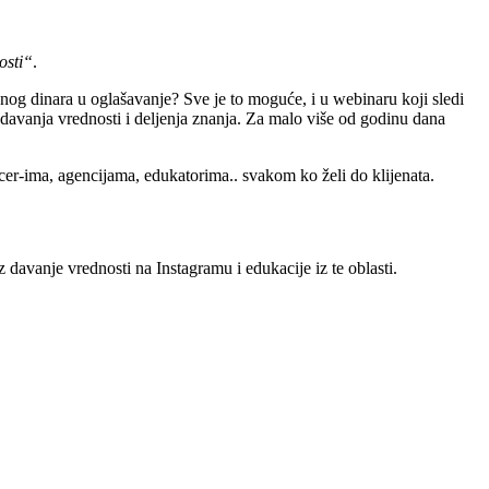
osti“
.
enog dinara u oglašavanje? Sve je to moguće, i u webinaru koji sledi
a davanja vrednosti i deljenja znanja. Za malo više od godinu dana
ncer-ima, agencijama, edukatorima.. svakom ko želi do klijenata.
 davanje vrednosti na Instagramu i edukacije iz te oblasti.