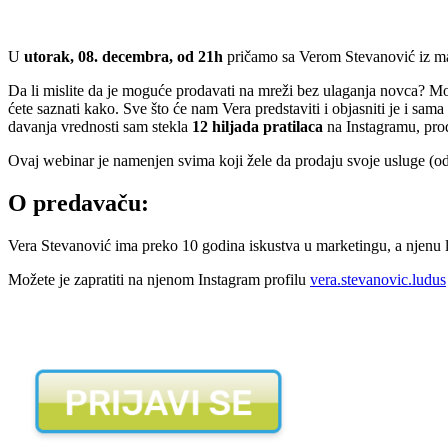
U
utorak, 08. decembra, od 21h
pričamo sa Verom Stevanović iz ma
Da li mislite da je moguće prodavati na mreži bez ulaganja novca? Mož
ćete saznati kako. Sve što će nam Vera predstaviti i objasniti je i sa
davanja vrednosti sam stekla
12 hiljada pratilaca
na Instagramu, pro
Ovaj webinar je namenjen svima koji žele da prodaju svoje usluge (od 
O predavaču:
Vera Stevanović ima preko 10 godina iskustva u marketingu, a njenu lju
Možete je zapratiti na njenom Instagram profilu
vera.stevanovic.ludus