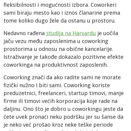
fleksibilnosti i mogućnosti izbora. Coworkeri
sami biraju mesto kao i iznos članarine prema
tome koliko dugo žele da ostanu u prostoru.
Nedavno rađena
studija na Harvardu
je uočila
jaču vezu među zaposlenima u coworking
prostorima u odnosu na obične kancelarije.
Istraživanje je takođe dokazalo pozitivne efekte
coworkinga na produktivnost zaposlenih.
Coworking znači da ako radite sami ne morate
fizički nužno I biti sami. Coworking koriste
preduzetnici, freelanceri, startup timovi, manje
firme ili timovi većih korporacija koje rade na
daljinu. Ono što je dobro u coworkingu jeste da
ćete uvek pronaći neku podršku jer su šanse da
je neko već prošao kroz neke teške periode