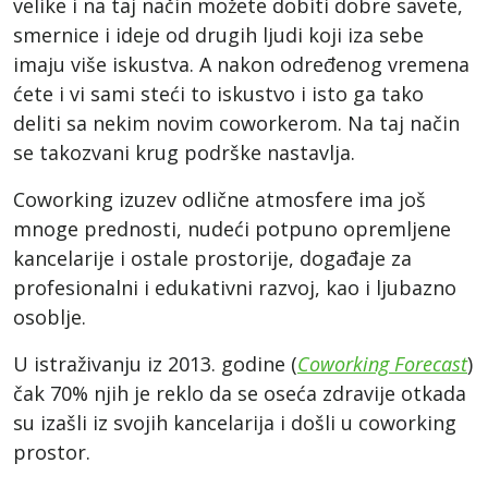
velike i na taj način možete dobiti dobre savete,
smernice i ideje od drugih ljudi koji iza sebe
imaju više iskustva. A nakon određenog vremena
ćete i vi sami steći to iskustvo i isto ga tako
deliti sa nekim novim coworkerom. Na taj način
se takozvani krug podrške nastavlja.
Coworking izuzev odlične atmosfere ima još
mnoge prednosti, nudeći potpuno opremljene
kancelarije i ostale prostorije, događaje za
profesionalni i edukativni razvoj, kao i ljubazno
osoblje.
U istraživanju iz 2013. godine (
Coworking Forecast
)
čak 70% njih je reklo da se oseća zdravije otkada
su izašli iz svojih kancelarija i došli u coworking
prostor.