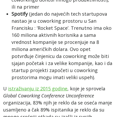
ili na primer
Spotify
(jedan do najvećih tech startupova
nastao je u coworking prostoru u San
Francisku : ‘Rocket Space’. Trenutno ima oko
160 miliona aktivnih korisnika a sama
vrednost kompanije se procenjuje na 8
miliona američkih dolara. Ovo opet
potvrđuje činjenicu da coworking može biti
sjajan početak i za velike kompanije, kao i da
startup projekti započeti u coworking
prostorima mogu imati veliki uspeh).
U
istraživanju iz 2015 godine
, koje je sprovela
Global Coworking Conference Unconference
organizacija, 83% njih je reklo da se oseća manje
usamljeno a čak 89% ispitanika je reklo da su
mnogo srećniji otkada su izašli iz svojih