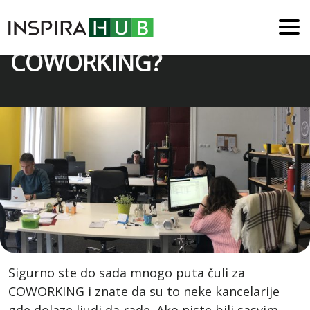
Šta je zapravo
COWORKING?
Sigurno ste do sada mnogo puta čuli za
COWORKING i znate da su to neke kancelarije
gde dolaze ljudi da rade. Ako niste bili sasvim