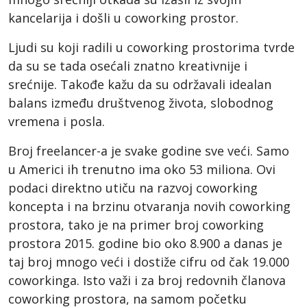
kancelarija i došli u coworking prostor.
Ljudi su koji radili u coworking prostorima tvrde
da su se tada osećali znatno kreativnije i
srećnije. Takođe kažu da su održavali idealan
balans između društvenog života, slobodnog
vremena i posla.
Broj freelancer-a je svake godine sve veći. Samo
u Americi ih trenutno ima oko 53 miliona. Ovi
podaci direktno utiču na razvoj coworking
koncepta i na brzinu otvaranja novih coworking
prostora, tako je na primer broj coworking
prostora 2015. godine bio oko 8.900 a danas je
taj broj mnogo veći i dostiže cifru od čak 19.000
coworkinga. Isto važi i za broj redovnih članova
coworking prostora, na samom početku