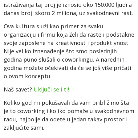
istraživanja taj broj je iznosio oko 150.000 ljudi a
danas broji skoro 2 miliona, uz svakodnevni rast.
Ova kultura služi kao primer za svaku
organizaciju i firmu koja želi da raste i podstakne
svoje zaposlene na kreativnost i produktivnost.
Nije veliko iznenađenje što smo poslednjih
godina puno slušali o coworkingu. A narednih
godina možete očekivati da će se još više pričati
o ovom konceptu.
Naš savet?
Uključi se i ti!
Koliko god mi pokušavali da vam približimo šta
je to coworking i koliko pomaže u svakodnevnom
radu, najbolje da odete u jedan takav prostor i
zaključite sami.