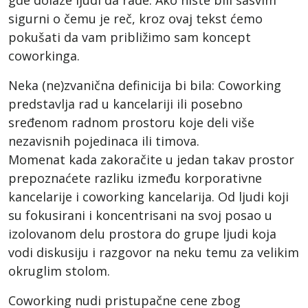
sigurni o čemu je reč, kroz ovaj tekst ćemo
pokušati da vam približimo sam koncept
coworkinga.
Neka (ne)zvanična definicija bi bila: Coworking
predstavlja rad u kancelariji ili posebno
sređenom radnom prostoru koje deli više
nezavisnih pojedinaca ili timova.
Momenat kada zakoračite u jedan takav prostor
prepoznaćete razliku između korporativne
kancelarije i coworking kancelarija. Od ljudi koji
su fokusirani i koncentrisani na svoj posao u
izolovanom delu prostora do grupe ljudi koja
vodi diskusiju i razgovor na neku temu za velikim
okruglim stolom.
Coworking nudi pristupačne cene zbog