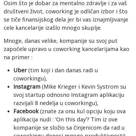
Osim što je dobar za mentalno zdravlje i za vaš
društveni život, coworking je odličan izbor i što
se tiče finansijskog dela jer bi vas iznajmljivanje
cele kancelarije izašlo mnogo skuplje.
Mnoge, danas velike, kompanije su svoj put
započele upravo u coworking kancelarijam
a kao
na primer :
Uber
(tim koji i dan danas radi u
coworkingu),
Instagram
(Mike Krieger i Kevin Systrom su
svoj startup odnosno Instagram aplikaciju
razvijali 8 nedelja u coworkingu),
Facebook
(znate za onu kul opciju koju ova
aplikacija nudi : ‘On this day’? Tim iz ove
kompanije se složio sa činjenicom da rad u
coworkingu donosi mnogo produktivnosti),