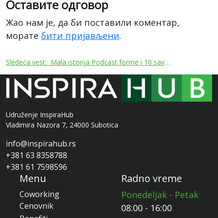
Оставите одговор
Жао нам је, да би поставили коментар,
морате
бити пријављени
.
Кретање
Sledeća vest:
Mala istorija Podcast forme i 10 saveta za početnike
чланка
Udruženje InspiraHub
Vladimira Nazora 7, 24000 Subotica
info@inspirahub.rs
+381 63 8358788
+381 61 7598596
Menu
Radno vreme
Coworking
Ponedeljak - Petak
Cenovnik
08:00 - 16:00