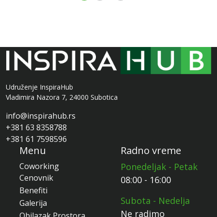
Udruženje InspiraHub
Vladimira Nazora 7, 24000 Subotica
info@inspirahub.rs
+381 63 8358788
+381 61 7598596
Menu
Radno vreme
Coworking
Ponedeljak - Petak
Cenovnik
08:00 - 16:00
Benefiti
Subota - Nedelja
Galerija
Ne radimo
Obilazak Prostora