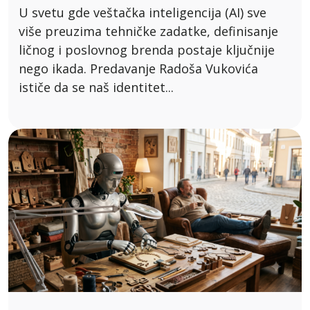
U svetu gde veštačka inteligencija (AI) sve
više preuzima tehničke zadatke, definisanje
ličnog i poslovnog brenda postaje ključnije
nego ikada. Predavanje Radoša Vukovića
ističe da se naš identitet...