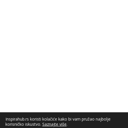
Inspirahub.rs koristi kolačiće kako bi vam pružao najbolje
korisničko iskustvo.
Saznajte više
.