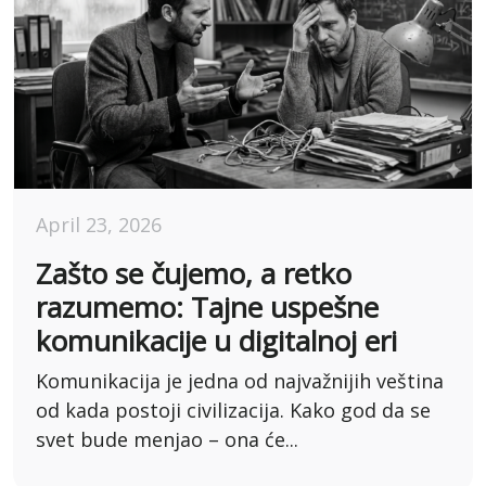
April 23, 2026
Zašto se čujemo, a retko
razumemo: Tajne uspešne
komunikacije u digitalnoj eri
Komunikacija je jedna od najvažnijih veština
od kada postoji civilizacija. Kako god da se
svet bude menjao – ona će...