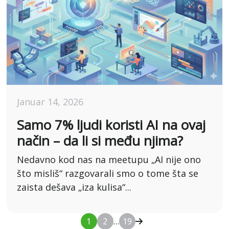
Januar 14, 2026
Samo 7% ljudi koristi AI na ovaj
način – da li si među njima?
Nedavno kod nas na meetupu „AI nije ono
što misliš“ razgovarali smo o tome šta se
zaista dešava „iza kulisa“...
1
2
…
19