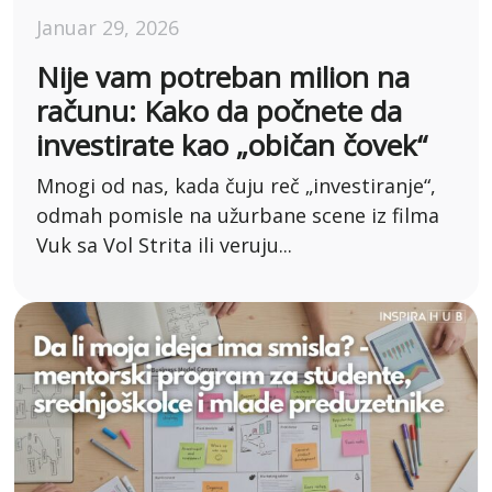
Januar 29, 2026
Nije vam potreban milion na
računu: Kako da počnete da
investirate kao „običan čovek“
Mnogi od nas, kada čuju reč „investiranje“,
odmah pomisle na užurbane scene iz filma
Vuk sa Vol Strita ili veruju...