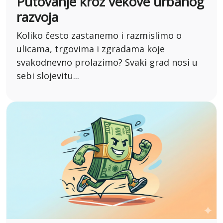
Putovanje kroz vekove urbanog
razvoja
Koliko često zastanemo i razmislimo o
ulicama, trgovima i zgradama koje
svakodnevno prolazimo? Svaki grad nosi u
sebi slojevitu...