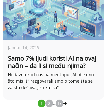
Januar 14, 2026
Samo 7% ljudi koristi AI na ovaj
način – da li si među njima?
Nedavno kod nas na meetupu „AI nije ono
što misliš“ razgovarali smo o tome šta se
zaista dešava „iza kulisa“...
1
2
…
19