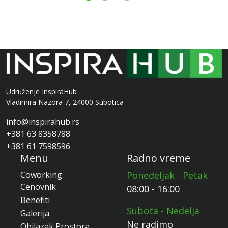
Udruženje InspiraHub
Vladimira Nazora 7, 24000 Subotica
info@inspirahub.rs
+381 63 8358788
+381 61 7598596
Menu
Radno vreme
Coworking
Ponedeljak - Petak
Cenovnik
08:00 - 16:00
Benefiti
Subota - Nedelja
Galerija
Ne radimo
Obilazak Prostora