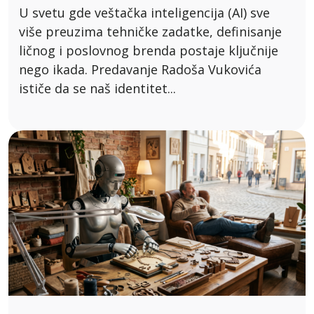
U svetu gde veštačka inteligencija (AI) sve
više preuzima tehničke zadatke, definisanje
ličnog i poslovnog brenda postaje ključnije
nego ikada. Predavanje Radoša Vukovića
ističe da se naš identitet...