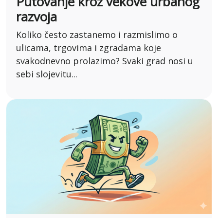
Putovanje kroz vekove urbanog
razvoja
Koliko često zastanemo i razmislimo o
ulicama, trgovima i zgradama koje
svakodnevno prolazimo? Svaki grad nosi u
sebi slojevitu...