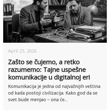
April 23, 2026
Zašto se čujemo, a retko
razumemo: Tajne uspešne
komunikacije u digitalnoj eri
Komunikacija je jedna od najvažnijih veština
od kada postoji civilizacija. Kako god da se
svet bude menjao – ona će...