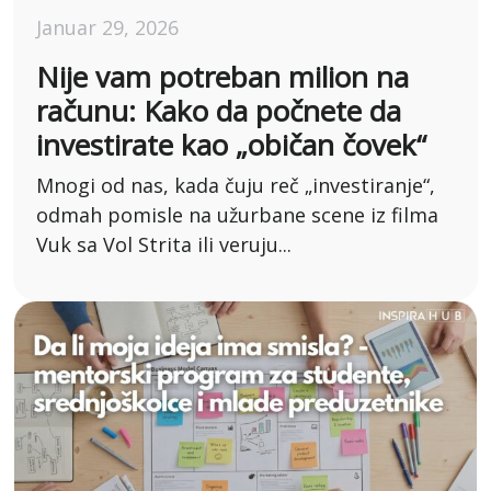
Januar 29, 2026
Nije vam potreban milion na
računu: Kako da počnete da
investirate kao „običan čovek“
Mnogi od nas, kada čuju reč „investiranje“,
odmah pomisle na užurbane scene iz filma
Vuk sa Vol Strita ili veruju...