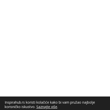
Inspirahub.rs koristi kolačiće kako bi vam pružao najbolje
korisničko iskustvo.
Saznajte više
.