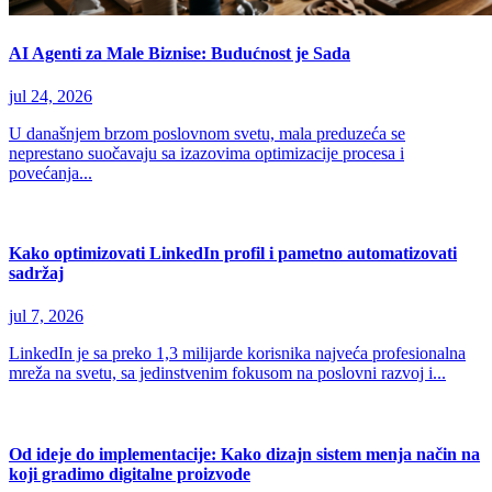
AI Agenti za Male Biznise: Budućnost je Sada
jul 24, 2026
U današnjem brzom poslovnom svetu, mala preduzeća se
neprestano suočavaju sa izazovima optimizacije procesa i
povećanja...
Kako optimizovati LinkedIn profil i pametno automatizovati
sadržaj
jul 7, 2026
LinkedIn je sa preko 1,3 milijarde korisnika najveća profesionalna
mreža na svetu, sa jedinstvenim fokusom na poslovni razvoj i...
Od ideje do implementacije: Kako dizajn sistem menja način na
koji gradimo digitalne proizvode