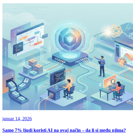
januar 14, 2026
Samo 7% ljudi koristi AI na ovaj način – da li si među njima?