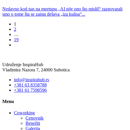
Nedavno kod nas na meetupu „AI nije ono što misliš“ razgovarali
smo o tome šta se zaista dešava „iza kulisa“...
1
2
…
19
Udruženje InspiraHub
Vladimira Nazora 7, 24000 Subotica
info@inspirahub.rs
+381 63 8358788
+381 61 7598596
Menu
Coworking
Cenovnik
Benefiti
Galerija