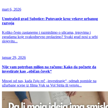
mart 6, 2026
Unutrašnji grad Subotice: Putovanje kroz vekove urbanog
razvoja
Koliko često zastanemo i razmislimo o ulicama, trgovima i
zgradama koje svakodnevno prolazimo? Svaki grad nosi u sebi
slojevitu...
januar 29, 2026
Nije vam potreban milion na računu: Kako da počnete da
investirate kao „običan čovek“
Mnogi od nas, kada čuju reč „investiranje“, odmah pomisle na
užurbane scene iz filma Vuk sa Vol Strita ili veruju...