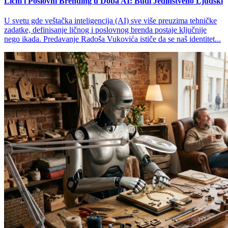
Lični i Poslovni Brending u Doba AI: Budi Jedinstveno Ljudski
U svetu gde veštačka inteligencija (AI) sve više preuzima tehničke
zadatke, definisanje ličnog i poslovnog brenda postaje ključnije
nego ikada. Predavanje Radoša Vukovića ističe da se naš identitet...