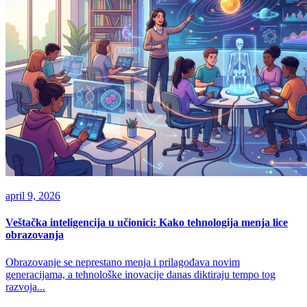
april 9, 2026
Veštačka inteligencija u učionici: Kako tehnologija menja lice
obrazovanja
Obrazovanje se neprestano menja i prilagođava novim
generacijama, a tehnološke inovacije danas diktiraju tempo tog
razvoja...