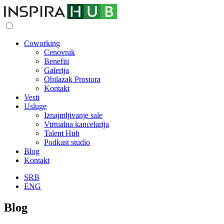
Coworking
Cenovnik
Benefiti
Galerija
Obilazak Prostora
Kontakt
Vesti
Usluge
Iznajmljivanje sale
Virtualna kancelarija
Talent Hub
Podkast studio
Blog
Kontakt
SRB
ENG
Blog