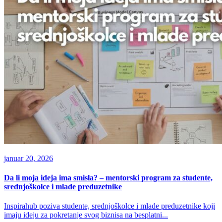
januar 20, 2026
Da li moja ideja ima smisla? – mentorski program za studente,
srednjoškolce i mlade preduzetnike
Inspirahub poziva studente, srednjoškolce i mlade preduzetnike koji
imaju ideju za pokretanje svog biznisa na besplatni...