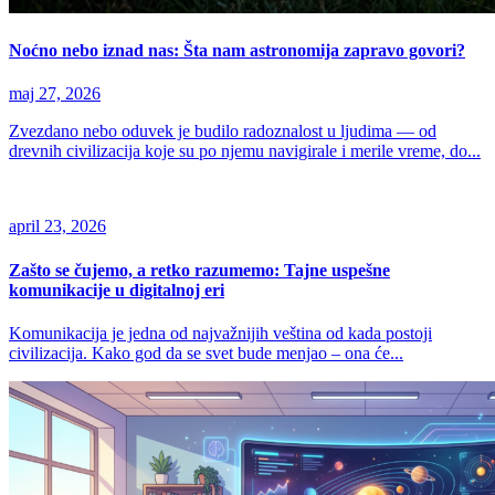
Noćno nebo iznad nas: Šta nam astronomija zapravo govori?
maj 27, 2026
Zvezdano nebo oduvek je budilo radoznalost u ljudima — od
drevnih civilizacija koje su po njemu navigirale i merile vreme, do...
april 23, 2026
Zašto se čujemo, a retko razumemo: Tajne uspešne
komunikacije u digitalnoj eri
Komunikacija je jedna od najvažnijih veština od kada postoji
civilizacija. Kako god da se svet bude menjao – ona će...