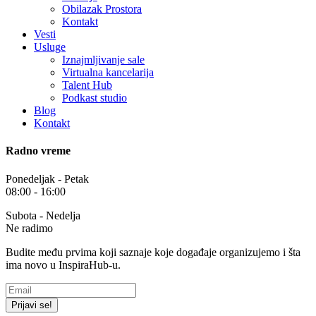
Obilazak Prostora
Kontakt
Vesti
Usluge
Iznajmljivanje sale
Virtualna kancelarija
Talent Hub
Podkast studio
Blog
Kontakt
Radno vreme
Ponedeljak - Petak
08:00 - 16:00
Subota - Nedelja
Ne radimo
Budite među prvima koji saznaje koje događaje organizujemo i šta
ima novo u InspiraHub-u.
Prijavi se!