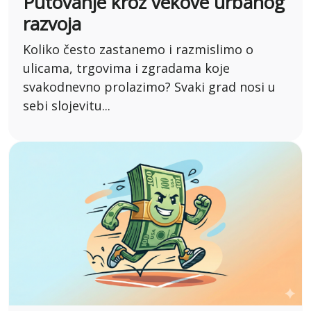
Putovanje kroz vekove urbanog
razvoja
Koliko često zastanemo i razmislimo o
ulicama, trgovima i zgradama koje
svakodnevno prolazimo? Svaki grad nosi u
sebi slojevitu...