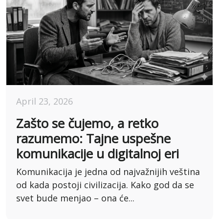
April 23, 2026
Zašto se čujemo, a retko
razumemo: Tajne uspešne
komunikacije u digitalnoj eri
Komunikacija je jedna od najvažnijih veština
od kada postoji civilizacija. Kako god da se
svet bude menjao – ona će...