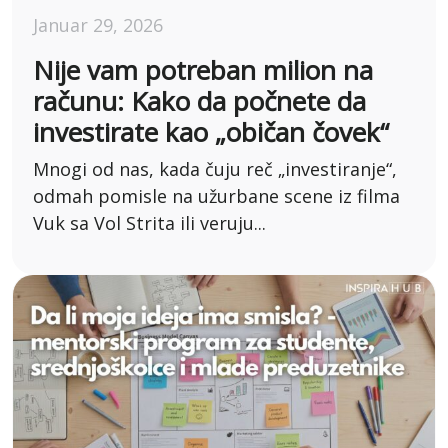
Januar 29, 2026
Nije vam potreban milion na
računu: Kako da počnete da
investirate kao „običan čovek“
Mnogi od nas, kada čuju reč „investiranje“,
odmah pomisle na užurbane scene iz filma
Vuk sa Vol Strita ili veruju...