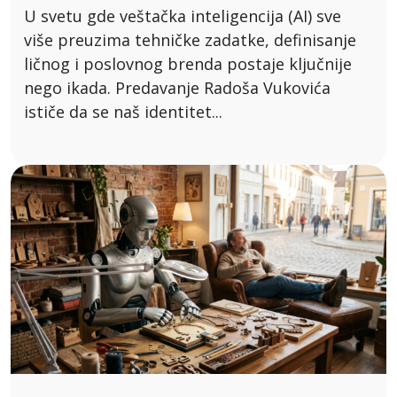
U svetu gde veštačka inteligencija (AI) sve
više preuzima tehničke zadatke, definisanje
ličnog i poslovnog brenda postaje ključnije
nego ikada. Predavanje Radoša Vukovića
ističe da se naš identitet...