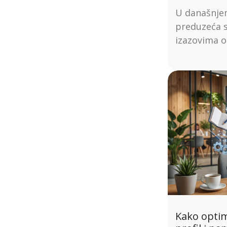
U današnje
preduzeća s
izazovima o
Kako optim