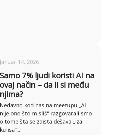
Januar 14, 2026
Samo 7% ljudi koristi AI na
ovaj način – da li si među
njima?
Nedavno kod nas na meetupu „AI
nije ono što misliš“ razgovarali smo
o tome šta se zaista dešava „iza
kulisa“...