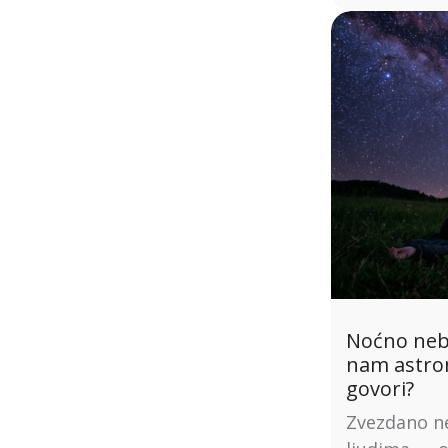
Noćno nebo
nam astro
govori?
Zvezdano ne