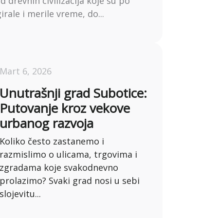
 drevnih civilizacija koje su po
rale i merile vreme, do...
Mart 6, 2026
Unutrašnji grad Subotice:
Putovanje kroz vekove
urbanog razvoja
Koliko često zastanemo i
razmislimo o ulicama, trgovima i
zgradama koje svakodnevno
prolazimo? Svaki grad nosi u sebi
slojevitu...