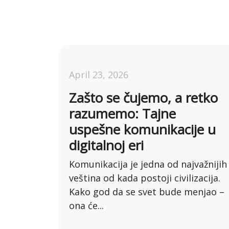
April 23, 2026
Zašto se čujemo, a retko
razumemo: Tajne
uspešne komunikacije u
digitalnoj eri
Komunikacija je jedna od najvažnijih
veština od kada postoji civilizacija.
Kako god da se svet bude menjao –
ona će...