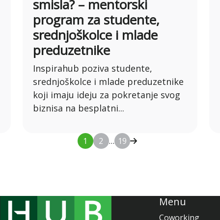
smisla? – mentorski
program za studente,
srednjoškolce i mlade
preduzetnike
Inspirahub poziva studente,
srednjoškolce i mlade preduzetnike
koji imaju ideju za pokretanje svog
biznisa na besplatni...
1
2
…
19
Menu
Coworking