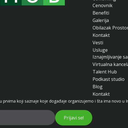
Cenovnik
Benefiti
Galerija
Obilazak Prosto
Kontakt
Vesti
Usluge
Iznajmljivanje sa
Virtualna kancel
Talent Hub
Podkast studio
Blog
Kontakt
 prvima koji saznaje koje događaje organizujemo i šta ima novo u I
Prijavi se!