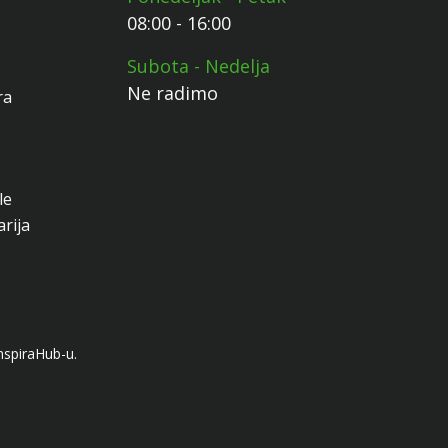
08:00 - 16:00
Subota - Nedelja
Ne radimo
ra
le
arija
nspiraHub-u.