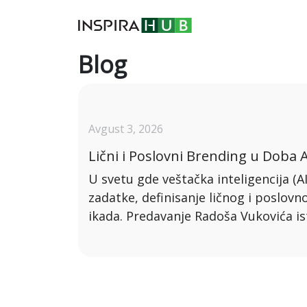
Blog
Avgust 3, 2026
Lični i Poslovni Brending u Doba A
U svetu gde veštačka inteligencija (A
zadatke, definisanje ličnog i poslovn
ikada. Predavanje Radoša Vukovića isti