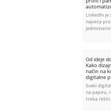
profil i p
automatizo
LinkedIn je 
najveća pro
jedinstveni
Od ideje d
Kako dizaj
način na k
digitalne 
Svaki digita
na papiru, 
treba rešiti.