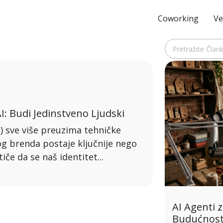
Coworking
Ve
I: Budi Jedinstveno Ljudski
I) sve više preuzima tehničke
og brenda postaje ključnije nego
če da se naš identitet...
AI Agenti z
Budućnost