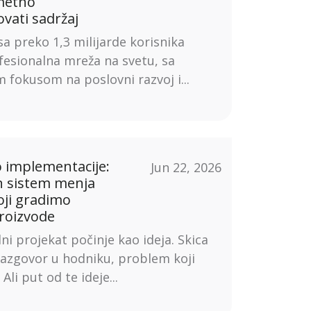
ametno
vati sadržaj
sa preko 1,3 milijarde korisnika
fesionalna mreža na svetu, sa
m fokusom na poslovni razvoj i...
o implementacije:
Jun 22, 2026
n sistem menja
oji gradimo
proizvode
lni projekat počinje kao ideja. Skica
razgovor u hodniku, problem koji
 Ali put od te ideje...