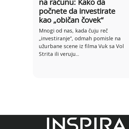
na računu: Kako da
počnete da investirate
kao „običan čovek“
Mnogi od nas, kada čuju reč
„investiranje“, odmah pomisle na
užurbane scene iz filma Vuk sa Vol
Strita ili veruju...