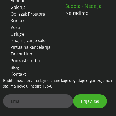
Benefiti
Subota - Nedelja
Galerija
Ne radimo
Obilazak Prostora
Kontakt
Vesti
Usluge
Iznajmljivanje sale
Virtualna kancelarija
Talent Hub
Podkast studio
Blog
Kontakt
Budite među prvima koji saznaje koje događaje organizujemo i
šta ima novo u InspiraHub-u.
Prijavi se!