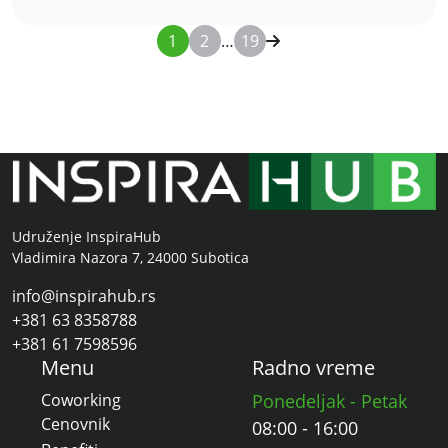
1
2
…
19
Udruženje InspiraHub
Vladimira Nazora 7, 24000 Subotica
info@inspirahub.rs
+381 63 8358788
+381 61 7598596
Menu
Radno vreme
Coworking
Ponedeljak - Petak
Cenovnik
08:00 - 16:00