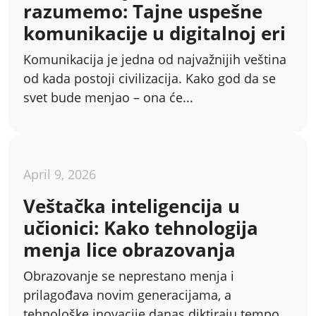
razumemo: Tajne uspešne
komunikacije u digitalnoj eri
Komunikacija je jedna od najvažnijih veština
od kada postoji civilizacija. Kako god da se
svet bude menjao – ona će...
April 9, 2026
Veštačka inteligencija u
učionici: Kako tehnologija
menja lice obrazovanja
Obrazovanje se neprestano menja i
prilagođava novim generacijama, a
tehnološke inovacije danas diktiraju tempo