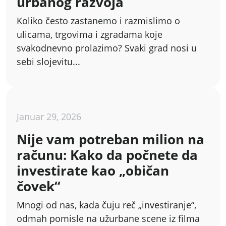
urbanog razvoja
Koliko često zastanemo i razmislimo o
ulicama, trgovima i zgradama koje
svakodnevno prolazimo? Svaki grad nosi u
sebi slojevitu...
Januar 29, 2026
Nije vam potreban milion na
računu: Kako da počnete da
investirate kao „običan
čovek“
Mnogi od nas, kada čuju reč „investiranje“,
odmah pomisle na užurbane scene iz filma