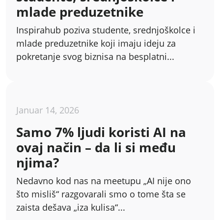
mlade preduzetnike
Inspirahub poziva studente, srednjoškolce i
mlade preduzetnike koji imaju ideju za
pokretanje svog biznisa na besplatni...
Januar 14, 2026
Samo 7% ljudi koristi AI na
ovaj način – da li si među
njima?
Nedavno kod nas na meetupu „AI nije ono
što misliš“ razgovarali smo o tome šta se
zaista dešava „iza kulisa“...