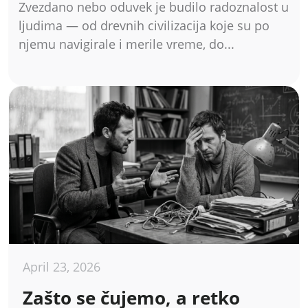
Zvezdano nebo oduvek je budilo radoznalost u
ljudima — od drevnih civilizacija koje su po
njemu navigirale i merile vreme, do...
April 23, 2026
Zašto se čujemo, a retko