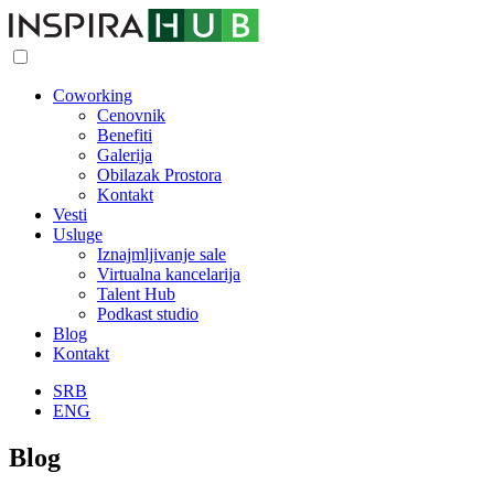
Coworking
Cenovnik
Benefiti
Galerija
Obilazak Prostora
Kontakt
Vesti
Usluge
Iznajmljivanje sale
Virtualna kancelarija
Talent Hub
Podkast studio
Blog
Kontakt
SRB
ENG
Blog