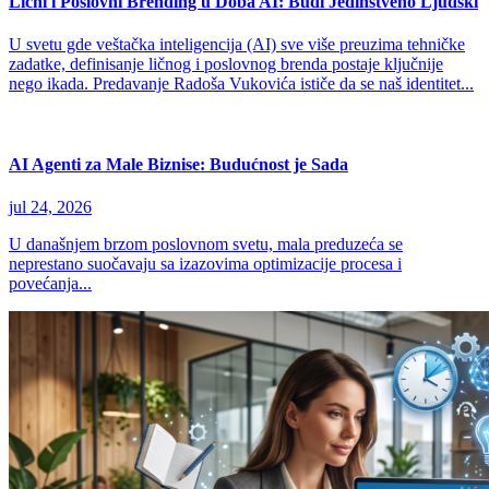
Lični i Poslovni Brending u Doba AI: Budi Jedinstveno Ljudski
U svetu gde veštačka inteligencija (AI) sve više preuzima tehničke
zadatke, definisanje ličnog i poslovnog brenda postaje ključnije
nego ikada. Predavanje Radoša Vukovića ističe da se naš identitet...
AI Agenti za Male Biznise: Budućnost je Sada
jul 24, 2026
U današnjem brzom poslovnom svetu, mala preduzeća se
neprestano suočavaju sa izazovima optimizacije procesa i
povećanja...