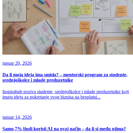
januar 20, 2026
Da li moja ideja ima smisla? – mentorski program za studente,
srednjoškolce i mlade preduzetnike
Inspirahub poziva studente, srednjoškolce i mlade preduzetnike koji
imaju ideju za pokretanje svog biznisa na besplatni...
januar 14, 2026
Samo 7% ljudi koristi AI na ovaj način – da li si među njima?