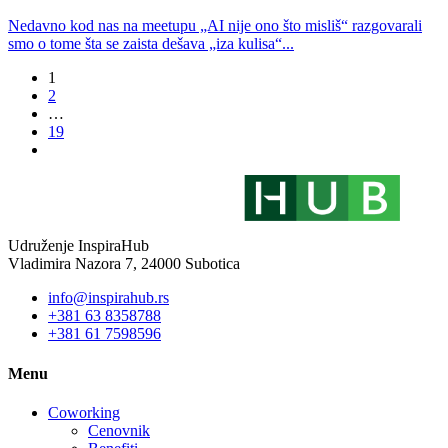
Nedavno kod nas na meetupu „AI nije ono što misliš“ razgovarali
smo o tome šta se zaista dešava „iza kulisa“...
1
2
…
19
Udruženje InspiraHub
Vladimira Nazora 7, 24000 Subotica
info@inspirahub.rs
+381 63 8358788
+381 61 7598596
Menu
Coworking
Cenovnik