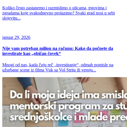
Koliko često zastanemo i razmislimo o ulicama, trgovima i
zgradama koje svakodnevno prolazimo? Svaki grad nosi u sebi
slojevitu...
januar 29, 2026
Nije vam potreban milion na računu: Kako da počnete da
investirate kao „običan čovek“
Mnogi od nas, kada čuju reč „investiranje“, odmah pomisle na
užurbane scene iz filma Vuk sa Vol Strita ili veruju...