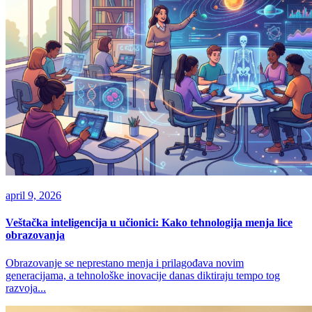
april 9, 2026
Veštačka inteligencija u učionici: Kako tehnologija menja lice
obrazovanja
Obrazovanje se neprestano menja i prilagođava novim
generacijama, a tehnološke inovacije danas diktiraju tempo tog
razvoja...