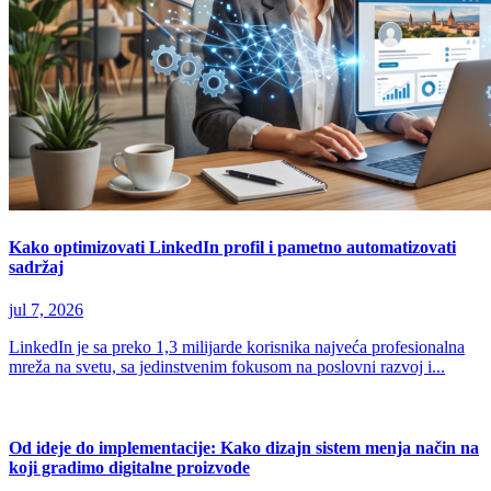
Kako optimizovati LinkedIn profil i pametno automatizovati
sadržaj
jul 7, 2026
LinkedIn je sa preko 1,3 milijarde korisnika najveća profesionalna
mreža na svetu, sa jedinstvenim fokusom na poslovni razvoj i...
Od ideje do implementacije: Kako dizajn sistem menja način na
koji gradimo digitalne proizvode