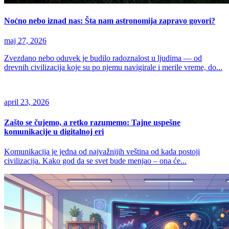
Noćno nebo iznad nas: Šta nam astronomija zapravo govori?
maj 27, 2026
Zvezdano nebo oduvek je budilo radoznalost u ljudima — od
drevnih civilizacija koje su po njemu navigirale i merile vreme, do...
april 23, 2026
Zašto se čujemo, a retko razumemo: Tajne uspešne
komunikacije u digitalnoj eri
Komunikacija je jedna od najvažnijih veština od kada postoji
civilizacija. Kako god da se svet bude menjao – ona će...