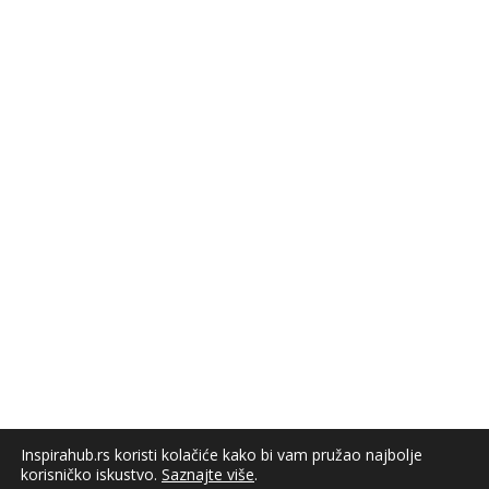
Inspirahub.rs koristi kolačiće kako bi vam pružao najbolje
korisničko iskustvo.
Saznajte više
.