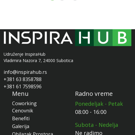
Udruženje InspiraHub
Vladimira Nazora 7, 24000 Subotica
info@inspirahub.rs
+381 63 8358788
+381 61 7598596
Menu
Radno vreme
Coworking
Ponedeljak - Petak
Cenovnik
08:00 - 16:00
Benefiti
Subota - Nedelja
Galerija
Ne radimo
Obilazak Prostora