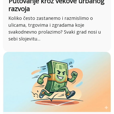
Putovanje kroz vekove urbanog
razvoja
Koliko često zastanemo i razmislimo o
ulicama, trgovima i zgradama koje
svakodnevno prolazimo? Svaki grad nosi u
sebi slojevitu...