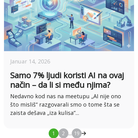
Januar 14, 2026
Samo 7% ljudi koristi AI na ovaj
način – da li si među njima?
Nedavno kod nas na meetupu „AI nije ono
što misliš“ razgovarali smo o tome šta se
zaista dešava „iza kulisa“...
1
2
…
19