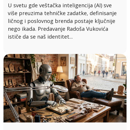
U svetu gde veštačka inteligencija (AI) sve
više preuzima tehničke zadatke, definisanje
ličnog i poslovnog brenda postaje ključnije
nego ikada. Predavanje Radoša Vukovića
ističe da se naš identitet...