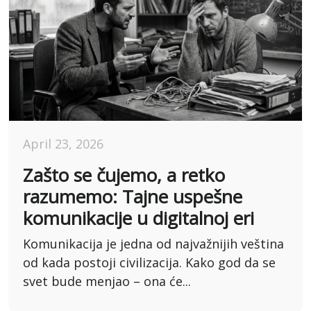
April 23, 2026
Zašto se čujemo, a retko
razumemo: Tajne uspešne
komunikacije u digitalnoj eri
Komunikacija je jedna od najvažnijih veština
od kada postoji civilizacija. Kako god da se
svet bude menjao – ona će...