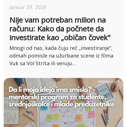
Januar 29, 2026
Nije vam potreban milion na
računu: Kako da počnete da
investirate kao „običan čovek“
Mnogi od nas, kada čuju reč „investiranje“,
odmah pomisle na užurbane scene iz filma
Vuk sa Vol Strita ili veruju...