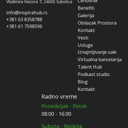
Cenovnik
Vladimira Nazora 7, 24000 Subotica
Benefiti
info@inspirahub.rs
Galerija
+381 63 8358788
Obilazak Prostora
+381 61 7598596
Kontakt
Vesti
Usluge
Iznajmljivanje sale
Virtualna kancelarija
Talent Hub
Podkast studio
Blog
Kontakt
Radno vreme
Ponedeljak - Petak
08:00 - 16:00
Subota - Nedelja