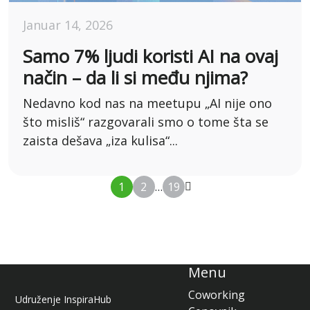
Januar 14, 2026
Samo 7% ljudi koristi AI na ovaj
način – da li si među njima?
Nedavno kod nas na meetupu „AI nije ono
što misliš“ razgovarali smo o tome šta se
zaista dešava „iza kulisa“...
1
2
…
19
Menu
Coworking
Udruženje InspiraHub