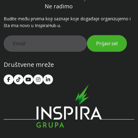
Ne radimo
Budite među prvima koji saznaje koje događaje organizujemo i
šta ima novo u InspiraHub-u.
Prijavi se!
Društvene mreže