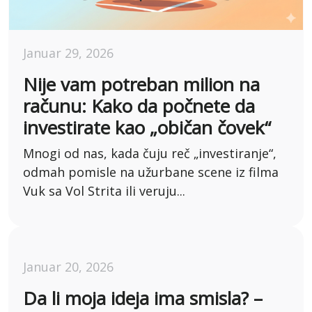
Januar 29, 2026
Nije vam potreban milion na
računu: Kako da počnete da
investirate kao „običan čovek“
Mnogi od nas, kada čuju reč „investiranje“,
odmah pomisle na užurbane scene iz filma
Vuk sa Vol Strita ili veruju...
Januar 20, 2026
Da li moja ideja ima smisla? –