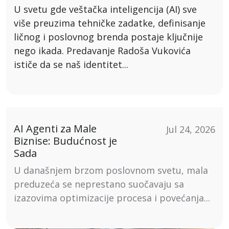
U svetu gde veštačka inteligencija (AI) sve
više preuzima tehničke zadatke, definisanje
ličnog i poslovnog brenda postaje ključnije
nego ikada. Predavanje Radoša Vukovića
ističe da se naš identitet...
AI Agenti za Male
Jul 24, 2026
Biznise: Budućnost je
Sada
U današnjem brzom poslovnom svetu, mala
preduzeća se neprestano suočavaju sa
izazovima optimizacije procesa i povećanja...