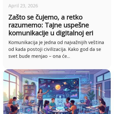
April 23, 2026
Zašto se čujemo, a retko
razumemo: Tajne uspešne
komunikacije u digitalnoj eri
Komunikacija je jedna od najvažnijih veština
od kada postoji civilizacija. Kako god da se
svet bude menjao – ona će...