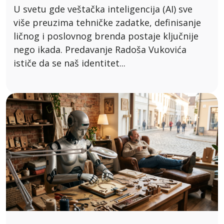
U svetu gde veštačka inteligencija (AI) sve
više preuzima tehničke zadatke, definisanje
ličnog i poslovnog brenda postaje ključnije
nego ikada. Predavanje Radoša Vukovića
ističe da se naš identitet...