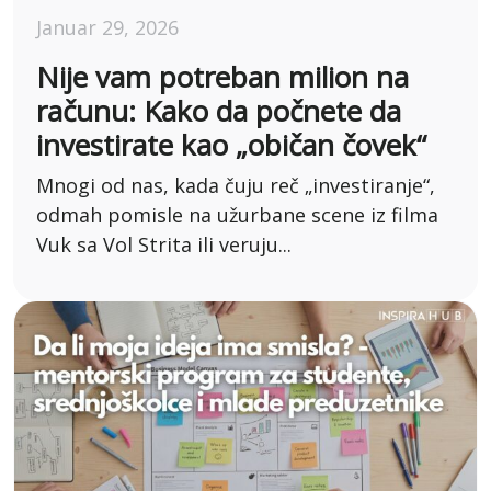
Januar 29, 2026
Nije vam potreban milion na
računu: Kako da počnete da
investirate kao „običan čovek“
Mnogi od nas, kada čuju reč „investiranje“,
odmah pomisle na užurbane scene iz filma
Vuk sa Vol Strita ili veruju...