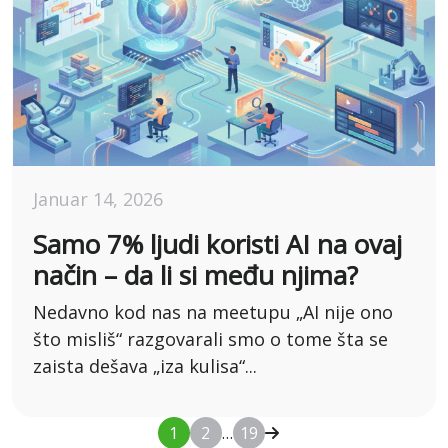
Januar 14, 2026
Samo 7% ljudi koristi AI na ovaj
način – da li si među njima?
Nedavno kod nas na meetupu „AI nije ono
što misliš“ razgovarali smo o tome šta se
zaista dešava „iza kulisa“...
1
2
…
19