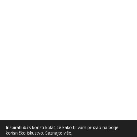
Inspirahub.rs koristi kolačiće kako bi vam pružao najbolje
korisničko iskustvo.
Saznajte više
.