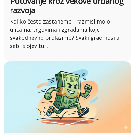
Putovanje kroz vekove urbanog
razvoja
Koliko često zastanemo i razmislimo o
ulicama, trgovima i zgradama koje
svakodnevno prolazimo? Svaki grad nosi u
sebi slojevitu...