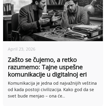
April 23, 2026
Zašto se čujemo, a retko
razumemo: Tajne uspešne
komunikacije u digitalnoj eri
Komunikacija je jedna od najvažnijih veština
od kada postoji civilizacija. Kako god da se
svet bude menjao – ona će...