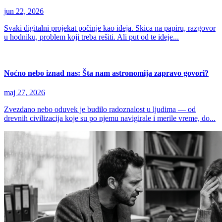
jun 22, 2026
Svaki digitalni projekat počinje kao ideja. Skica na papiru, razgovor
u hodniku, problem koji treba rešiti. Ali put od te ideje...
Noćno nebo iznad nas: Šta nam astronomija zapravo govori?
maj 27, 2026
Zvezdano nebo oduvek je budilo radoznalost u ljudima — od
drevnih civilizacija koje su po njemu navigirale i merile vreme, do...