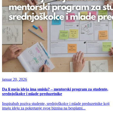
januar 20, 2026
Da li moja ideja ima smisla? – mentorski program za studente,
srednjoškolce i mlade preduzetnike
Inspirahub poziva studente, srednjoškolce i mlade preduzetnike koji
imaju ideju za pokretanje svog biznisa na besplatni...