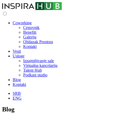
Coworking
Cenovnik
Benefiti
Galerija
Obilazak Prostora
Kontakt
Vesti
Usluge
Iznajmljivanje sale
Virtualna kancelarija
Talent Hub
Podkast studio
Blog
Kontakt
SRB
ENG
Blog