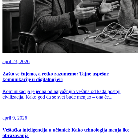
april 23, 2026
Zašto se čujemo, a retko razumemo: Tajne uspešne
komunikacije u digitalnoj eri
Komunikacija je jedna od najvažnijih veština od kada postoji
civilizacija. Kako god da se svet bude menjao – ona će...
april 9, 2026
Veštačka inteligencija u učionici: Kako tehnologija menja lice
obrazovanja