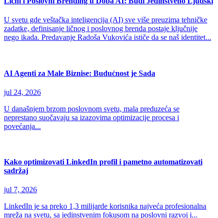
Lični i Poslovni Brending u Doba AI: Budi Jedinstveno Ljudski
U svetu gde veštačka inteligencija (AI) sve više preuzima tehničke
zadatke, definisanje ličnog i poslovnog brenda postaje ključnije
nego ikada. Predavanje Radoša Vukovića ističe da se naš identitet...
AI Agenti za Male Biznise: Budućnost je Sada
jul 24, 2026
U današnjem brzom poslovnom svetu, mala preduzeća se
neprestano suočavaju sa izazovima optimizacije procesa i
povećanja...
Kako optimizovati LinkedIn profil i pametno automatizovati
sadržaj
jul 7, 2026
LinkedIn je sa preko 1,3 milijarde korisnika najveća profesionalna
mreža na svetu, sa jedinstvenim fokusom na poslovni razvoj i...