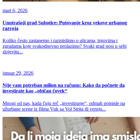
mart 6, 2026
Unutrašnji grad Subotice: Putovanje kroz vekove urbanog
razvoja
Koliko često zastanemo i razmislimo o ulicama, trgovima i
zgradama koje svakodnevno prolazimo? Svaki grad nosi u sebi
slojevitu...
januar 29, 2026
Nije vam potreban milion na računu: Kako da počnete da
investirate kao „običan čovek“
Mnogi od nas, kada čuju reč „investiranje“, odmah pomisle na
užurbane scene iz filma Vuk sa Vol Strita ili veruju...