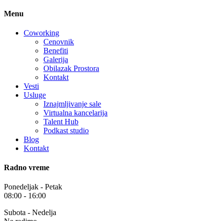
Menu
Coworking
Cenovnik
Benefiti
Galerija
Obilazak Prostora
Kontakt
Vesti
Usluge
Iznajmljivanje sale
Virtualna kancelarija
Talent Hub
Podkast studio
Blog
Kontakt
Radno vreme
Ponedeljak - Petak
08:00 - 16:00
Subota - Nedelja