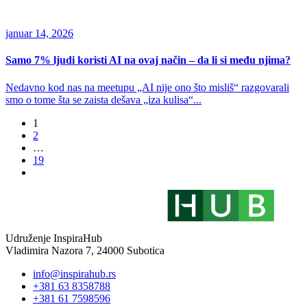
januar 14, 2026
Samo 7% ljudi koristi AI na ovaj način – da li si među njima?
Nedavno kod nas na meetupu „AI nije ono što misliš“ razgovarali
smo o tome šta se zaista dešava „iza kulisa“...
1
2
…
19
Udruženje InspiraHub
Vladimira Nazora 7, 24000 Subotica
info@inspirahub.rs
+381 63 8358788
+381 61 7598596