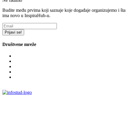
Ne radimo
Budite među prvima koji saznaje koje događaje organizujemo i šta
ima novo u InspiraHub-u.
Prijavi se!
Društvene mreže