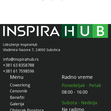
Udruženje InspiraHub
Vladimira Nazora 7, 24000 Subotica
info@inspirahub.rs
+381 63 8358788
+381 61 7598596
Menu
Radno vreme
Coworking
Ponedeljak - Petak
Cenovnik
08:00 - 16:00
Benefiti
Subota - Nedelja
Galerija
Ne radimo
Obilazak Prostora