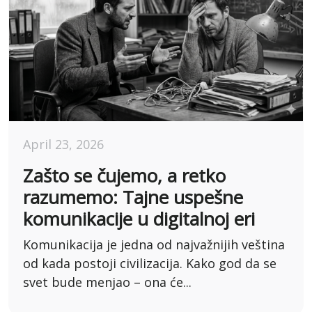
April 23, 2026
Zašto se čujemo, a retko
razumemo: Tajne uspešne
komunikacije u digitalnoj eri
Komunikacija je jedna od najvažnijih veština
od kada postoji civilizacija. Kako god da se
svet bude menjao – ona će...