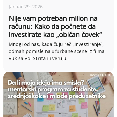
Januar 29, 2026
Nije vam potreban milion na
računu: Kako da počnete da
investirate kao „običan čovek“
Mnogi od nas, kada čuju reč „investiranje“,
odmah pomisle na užurbane scene iz filma
Vuk sa Vol Strita ili veruju...