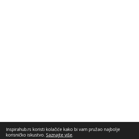
Inspirahub.rs koristi kolačiće kako bi vam pružao najbolje
korisničko iskustvo.
Saznajte više
.