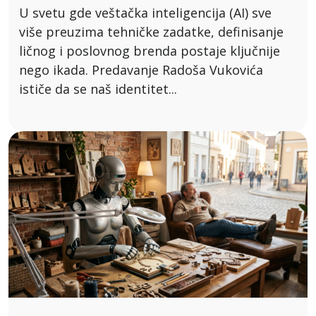
U svetu gde veštačka inteligencija (AI) sve
više preuzima tehničke zadatke, definisanje
ličnog i poslovnog brenda postaje ključnije
nego ikada. Predavanje Radoša Vukovića
ističe da se naš identitet...