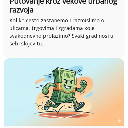
Putovanje kroz vekove urbanog
razvoja
Koliko često zastanemo i razmislimo o
ulicama, trgovima i zgradama koje
svakodnevno prolazimo? Svaki grad nosi u
sebi slojevitu...