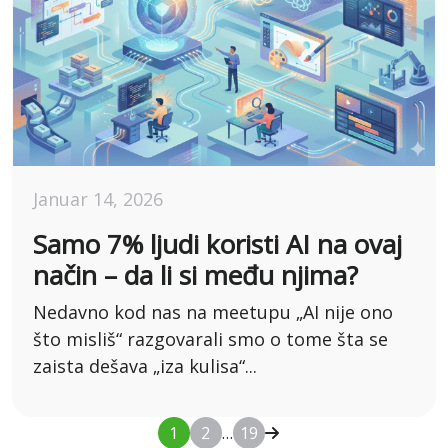
Januar 14, 2026
Samo 7% ljudi koristi AI na ovaj
način – da li si među njima?
Nedavno kod nas na meetupu „AI nije ono
što misliš“ razgovarali smo o tome šta se
zaista dešava „iza kulisa“...
1
2
…
19